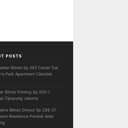
NT POSTS
netian Blinds Sp 092 Coklat Tua
’s Park Apartment Cilandak
ler Blinds Printing Sp 200-1
ap Cipayung Jakarta
ebra Blinds Dimout Sp Z88-21
loom Residence Pondok Aren
ang