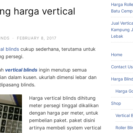
Harga Roll
g harga vertical
Batu Cempa
Jual Vertic
Kampung Ju
Lebak
INDS
·
FEBRUARY 8, 2017
al blinds
cukup sederhana, terutama untuk
Home
ng persegi.
Contact Us
ah
vertical blinds
ingin menutup semua
ian dalam kusen. ukurlah dimensi lebar dan
Harga Blin
dipasang blinds.
Harga G
Harga vertical blinds dihitung
Shop
meter persegi tinggal dikalikan
dengan harga per meter, untuk
Vertical 
pembelian paket. paket disini
artinya membeli system vertical
Roller Bl