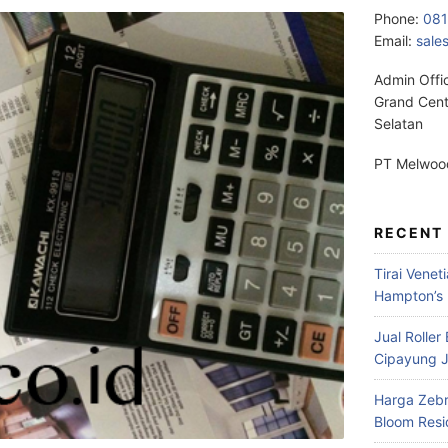
Phone:
08
Email:
sale
Admin Offi
Grand Cent
Selatan
PT Melwood
RECENT
Tirai Venet
Hampton’s 
Jual Roller
Cipayung J
Harga Zebr
Bloom Res