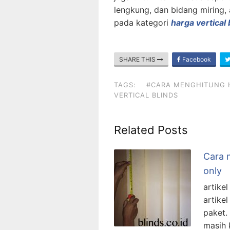
lengkung, dan bidang miring
pada kategori
harga vertical 
SHARE THIS
Facebook
TAGS:
#CARA MENGHITUNG H
VERTICAL BLINDS
Related Posts
Cara m
only
artike
artike
paket.
masih 