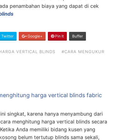
, ada penambahan biaya yang dapat di cek
blinds
Twitter
Google+
Pin It
Buffer
ARGA VERTICAL BLINDS
#CARA MENGUKUR
enghitung harga vertical blinds fabric
l ini singkat, karena hanya menyambung dari
l cara menghitung harga vertical blinds secara
 Ketika Anda memiliki bidang kusen yang
kosong belum tertutup blinds sama sekali,