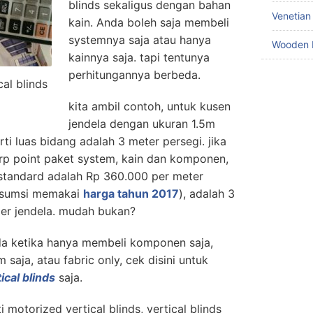
blinds sekaligus dengan bahan
Venetian
kain. Anda boleh saja membeli
systemnya saja atau hanya
Wooden 
kainnya saja. tapi tentunya
perhitungannya berbeda.
al blinds
kita ambil contoh, untuk kusen
jendela dengan ukuran 1.5m
rti luas bidang adalah 3 meter persegi. jika
arp point paket system, kain dan komponen,
standard adalah Rp 360.000 per meter
 (asumsi memakai
harga tahun 2017
), adalah 3
per jendela. mudah bukan?
da ketika hanya membeli komponen saja,
saja, atau fabric only, cek disini untuk
ical blinds
saja.
 motorized vertical blinds, vertical blinds