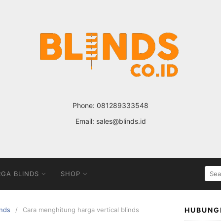
Phone:
081289333548
Email:
sales@blinds.id
SEA
GA BLINDS
SHOP
FOR
inds
Cara menghitung harga vertical blinds
HUBUNG