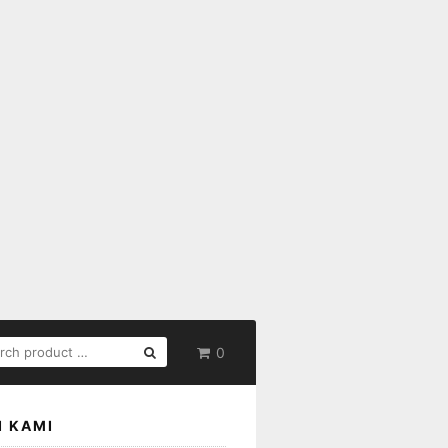
RCH
0
:
I KAMI