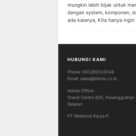
mungkin lebih bijak untuk mem
dengan system, komponen, dan 
ada kalanya, Kita hanya ingi
HUBUNGI KAMI
Phone:
081289333548
Email:
sales@blinds.co.id
Admin Office:
Grand Centro B25, Pesanggrahan 
Selatan
PT Melwood Karya P.