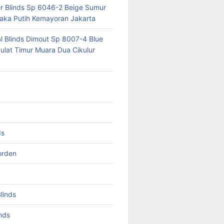
er Blinds Sp 6046-2 Beige Sumur
ka Putih Kemayoran Jakarta
al Blinds Dimout Sp 8007-4 Blue
lat Timur Muara Dua Cikulur
ds
orden
Blinds
inds