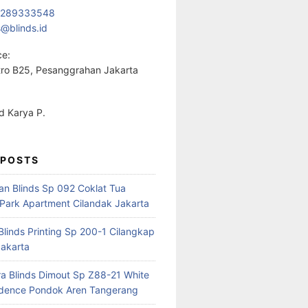
1289333548
s@blinds.id
ce:
ro B25, Pesanggrahan Jakarta
 Karya P.
 POSTS
ian Blinds Sp 092 Coklat Tua
Park Apartment Cilandak Jakarta
 Blinds Printing Sp 200-1 Cilangkap
akarta
a Blinds Dimout Sp Z88-21 White
idence Pondok Aren Tangerang