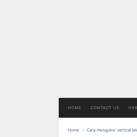
Skip
to
content
HOME
CONTACT US
HAR
Home
Cara mengukur vertical bl