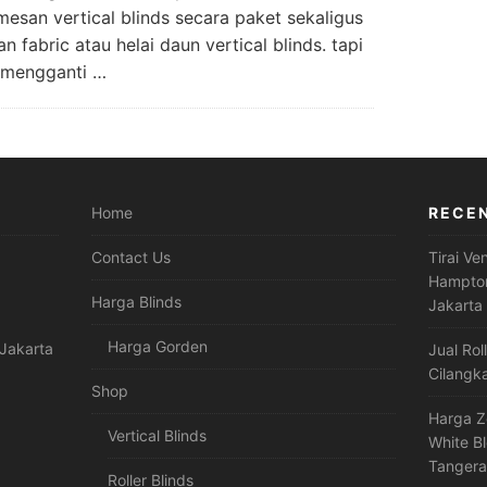
esan vertical blinds secara paket sekaligus
fabric atau helai daun vertical blinds. tapi
n mengganti …
Home
RECE
Contact Us
Tirai Ve
Hampton
Harga Blinds
Jakarta
Harga Gorden
Jakarta
Jual Rol
Cilangk
Shop
Harga Z
Vertical Blinds
White B
Tanger
Roller Blinds