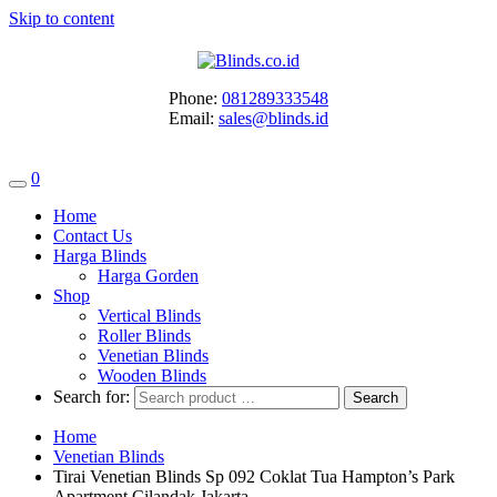
Skip to content
Phone:
081289333548
Email:
sales@blinds.id
0
Home
Contact Us
Harga Blinds
Harga Gorden
Shop
Vertical Blinds
Roller Blinds
Venetian Blinds
Wooden Blinds
Search for:
Home
Venetian Blinds
Tirai Venetian Blinds Sp 092 Coklat Tua Hampton’s Park
Apartment Cilandak Jakarta