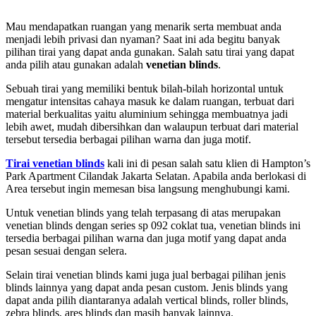
Mau mendapatkan ruangan yang menarik serta membuat anda
menjadi lebih privasi dan nyaman? Saat ini ada begitu banyak
pilihan tirai yang dapat anda gunakan. Salah satu tirai yang dapat
anda pilih atau gunakan adalah
venetian blinds
.
Sebuah tirai yang memiliki bentuk bilah-bilah horizontal untuk
mengatur intensitas cahaya masuk ke dalam ruangan, terbuat dari
material berkualitas yaitu aluminium sehingga membuatnya jadi
lebih awet, mudah dibersihkan dan walaupun terbuat dari material
tersebut tersedia berbagai pilihan warna dan juga motif.
Tirai venetian blinds
kali ini di pesan salah satu klien di Hampton’s
Park Apartment Cilandak Jakarta Selatan. Apabila anda berlokasi di
Area tersebut ingin memesan bisa langsung menghubungi kami.
Untuk venetian blinds yang telah terpasang di atas merupakan
venetian blinds dengan series sp 092 coklat tua, venetian blinds ini
tersedia berbagai pilihan warna dan juga motif yang dapat anda
pesan sesuai dengan selera.
Selain tirai venetian blinds kami juga jual berbagai pilihan jenis
blinds lainnya yang dapat anda pesan custom. Jenis blinds yang
dapat anda pilih diantaranya adalah vertical blinds, roller blinds,
zebra blinds, ares blinds dan masih banyak lainnya.