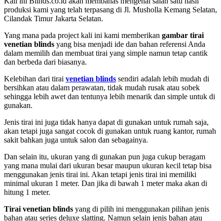
Kali ini Blinds.co.id akan membahas mengenai salah satu hasil
produksi kami yang telah terpasang di J
l. Musholla Kemang Selatan,
Cilandak Timur Jakarta Selatan.
Yang mana pada project kali ini kami memberikan
gambar tirai
venetian blinds
yang bisa menjadi ide dan bahan referensi Anda
dalam memilih dan membuat tirai yang simple namun tetap cantik
dan berbeda dari biasanya.
Kelebihan dari tirai
venetian blinds
sendiri adalah lebih mudah di
bersihkan atau dalam perawatan, tidak mudah rusak atau sobek
sehingga lebih awet dan tentunya lebih menarik dan simple untuk di
gunakan.
Jenis tirai ini juga tidak hanya dapat di gunakan untuk rumah saja,
akan tetapi juga sangat cocok di gunakan untuk ruang kantor, rumah
sakit bahkan juga untuk salon dan sebagainya.
Dan selain itu, ukuran yang di gunakan pun juga cukup beragam
yang mana mulai dari ukuran besar maupun ukuran kecil tetap bisa
menggunakan jenis tirai ini. Akan tetapi jenis tirai ini memiliki
minimal ukuran 1 meter. Dan jika di bawah 1 meter maka akan di
hitung 1 meter.
Tirai venetian blinds
yang di pilih ini menggunakan pilihan jenis
bahan atau series deluxe slatting. Namun selain jenis bahan atau