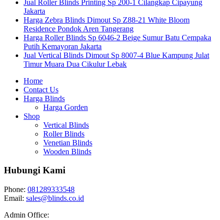
Jual Roller Blinds Printing Sp 200-1 Cilangkap Cipayung
Jakarta
Harga Zebra Blinds Dimout Sp Z88-21 White Bloom
Residence Pondok Aren Tangerang
Harga Roller Blinds Sp 6046-2 Beige Sumur Batu Cempaka
Putih Kemayoran Jakarta
Jual Vertical Blinds Dimout Sp 8007-4 Blue Kampung Julat
Timur Muara Dua Cikulur Lebak
Home
Contact Us
Harga Blinds
Harga Gorden
Shop
Vertical Blinds
Roller Blinds
Venetian Blinds
Wooden Blinds
Hubungi Kami
Phone:
081289333548
Email:
sales@blinds.co.id
Admin Office: