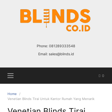
Skip
to
content
Phone:
081289333548
Email:
sales@blinds.id
0
Home
Venetian Blinds Tirai Untuk Kantor Rumah Yang Menarik
Venetian Blinds Tirai