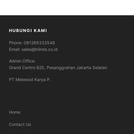
HUBUNGI KAMI
Phone:
081289333548
Email:
sales@blinds.co.id
Admin Office:
Grand Centro B25, Pesanggrahan Jakarta Selatan
PT Melwood Karya P.
Home
Contact Us