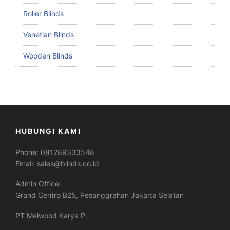
Roller Blinds
Venetian Blinds
Wooden Blinds
HUBUNGI KAMI
Phone:
081289333548
Email:
sales@blinds.co.id
Admin Office:
Grand Centro B25, Pesanggrahan Jakarta Selatan
PT Melwood Karya P.