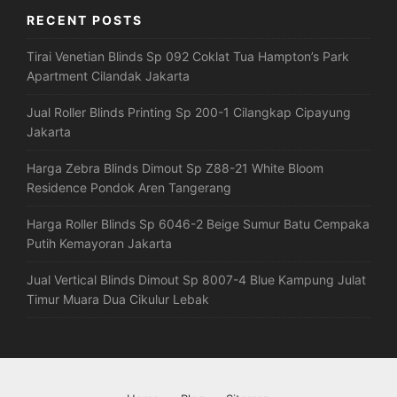
RECENT POSTS
Tirai Venetian Blinds Sp 092 Coklat Tua Hampton’s Park
Apartment Cilandak Jakarta
Jual Roller Blinds Printing Sp 200-1 Cilangkap Cipayung
Jakarta
Harga Zebra Blinds Dimout Sp Z88-21 White Bloom
Residence Pondok Aren Tangerang
Harga Roller Blinds Sp 6046-2 Beige Sumur Batu Cempaka
Putih Kemayoran Jakarta
Jual Vertical Blinds Dimout Sp 8007-4 Blue Kampung Julat
Timur Muara Dua Cikulur Lebak