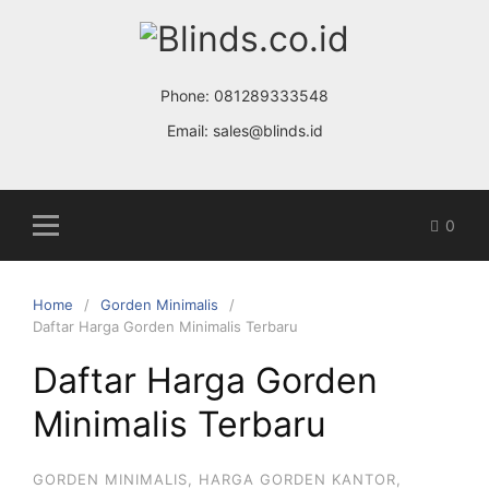
S
k
i
p
Phone:
081289333548
t
Email:
sales@blinds.id
o
c
o
0
n
t
e
Home
Gorden Minimalis
n
Daftar Harga Gorden Minimalis Terbaru
t
Daftar Harga Gorden
Minimalis Terbaru
GORDEN MINIMALIS
,
HARGA GORDEN KANTOR
,