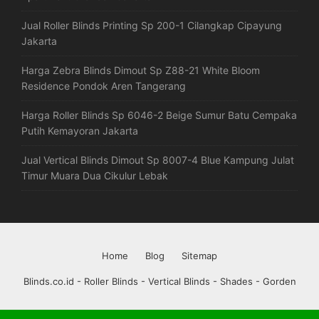
Jual Roller Blinds Printing Sp 200-1 Cilangkap Cipayung
Jakarta
Harga Zebra Blinds Dimout Sp Z88-21 White Bloom
Residence Pondok Aren Tangerang
Harga Roller Blinds Sp 6046-2 Beige Sumur Batu Cempaka
Putih Kemayoran Jakarta
Jual Vertical Blinds Dimout Sp 8007-4 Blue Kampung Julat
Timur Muara Dua Cikulur Lebak
Home
Blog
Sitemap
Blinds.co.id - Roller Blinds - Vertical Blinds - Shades - Gorden