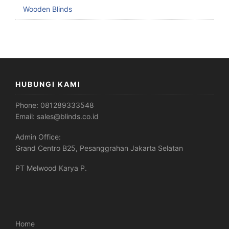
Wooden Blinds
HUBUNGI KAMI
Phone:
081289333548
Email:
sales@blinds.co.id
Admin Office:
Grand Centro B25, Pesanggrahan Jakarta Selatan
PT Melwood Karya P.
Home