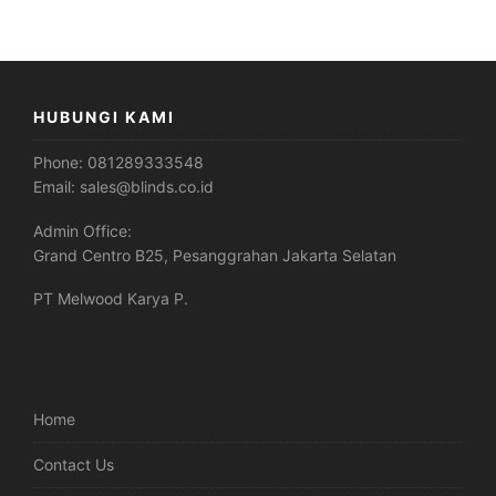
HUBUNGI KAMI
Phone:
081289333548
Email:
sales@blinds.co.id
Admin Office:
Grand Centro B25, Pesanggrahan Jakarta Selatan
PT Melwood Karya P.
Home
Contact Us