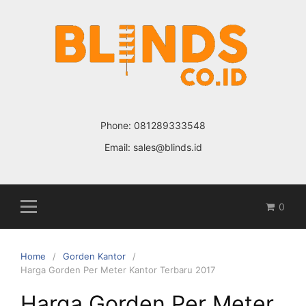
Skip
to
content
Phone:
081289333548
Email:
sales@blinds.id
0
Home
Gorden Kantor
Harga Gorden Per Meter Kantor Terbaru 2017
Harga Gorden Per Meter