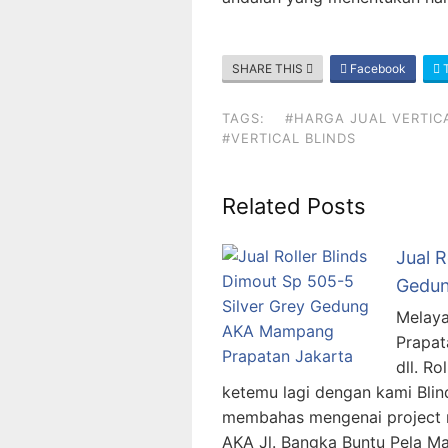
SHARE THIS
Facebook
T
TAGS:
#HARGA JUAL VERTIC
#VERTICAL BLINDS
Related Posts
Jual R
Gedun
Melaya
Prapat
dll. R
ketemu lagi dengan kami Blin
membahas mengenai project ro
AKA Jl. Bangka Buntu Pela M