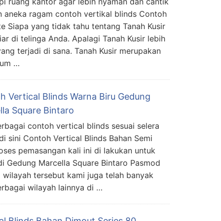
pi ruang kantor agar lebih nyaman dan cantik
 aneka ragam contoh vertikal blinds Contoh
te Siapa yang tidak tahu tentang Tanah Kusir
ar di telinga Anda. Apalagi Tanah Kusir lebih
yang terjadi di sana. Tanah Kusir merupakan
mum …
h Vertical Blinds Warna Biru Gedung
lla Square Bintaro
erbagai contoh vertical blinds sesuai selera
di sini Contoh Vertical Blinds Bahan Semi
oses pemasangan kali ini di lakukan untuk
 di Gedung Marcella Square Bintaro Pasmod
di wilayah tersebut kami juga telah banyak
bagai wilayah lainnya di …
al Blinds Bahan Dimout Series 80