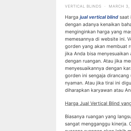
VERTICAL BLINDS
·
MARCH 3,
Harga
jual vertical blind
saat 
dengan adanya kenaikan baha
menginginkan harga yang mas
memesannya di website ini. Ve
gorden yang akan membuat ru
jika Anda bisa menyesuaikan 
dengan ruangan. Atau jika m
menyesuaikannya dengan karakt
gorden ini sengaja dirancan
nyaman. Atau jika tirai ini d
diharapkan karyawan atau And
Harga Jual Vertical Blind yan
Biasanya ruangan yang langs
sangat mengganggu kinerja. O
suasana ruangan akan lebih m