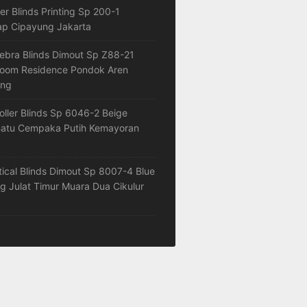
ler Blinds Printing Sp 200-1
ap Cipayung Jakarta
ebra Blinds Dimout Sp Z88-21
loom Residence Pondok Aren
ang
oller Blinds Sp 6046-2 Beige
atu Cempaka Putih Kemayoran
tical Blinds Dimout Sp 8007-4 Blue
 Julat Timur Muara Dua Cikulur