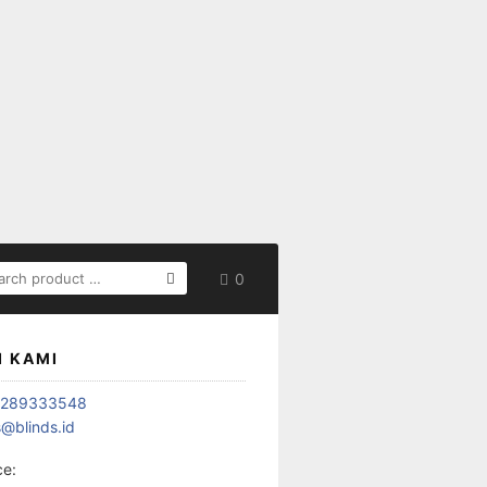
ARCH
0
:
I KAMI
1289333548
s@blinds.id
ce: