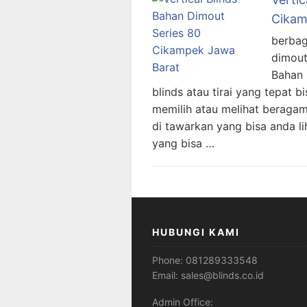
Cikam
berbag
dimout 
Bahan 
blinds atau tirai yang tepat
memilih atau melihat beraga
di tawarkan yang bisa anda lih
yang bisa …
HUBUNGI KAMI
Phone:
081289333548
Email:
sales@blinds.co.id
Admin Office: