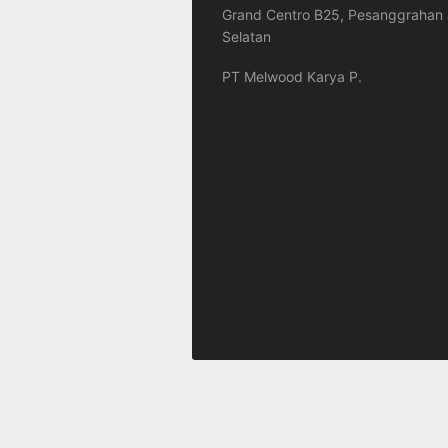
Grand Centro B25, Pesanggrahan 
Selatan
PT Melwood Karya P.