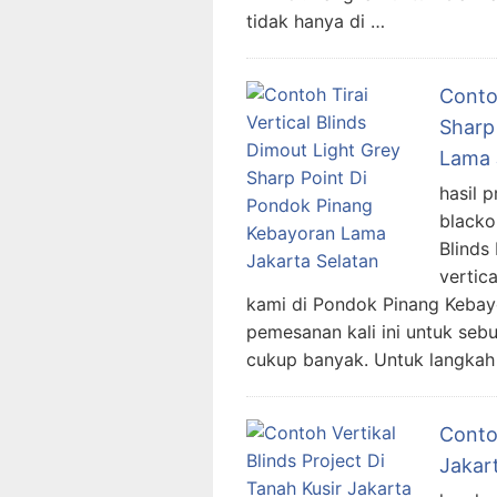
tidak hanya di …
Contoh
Sharp
Lama 
hasil p
blackou
Blinds
vertica
kami di Pondok Pinang Kebay
pemesanan kali ini untuk seb
cukup banyak. Untuk langka
Contoh
Jakar