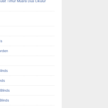
lat Timur Muara Dua Cikulur
ds
orden
Blinds
inds
 Blinds
Blinds