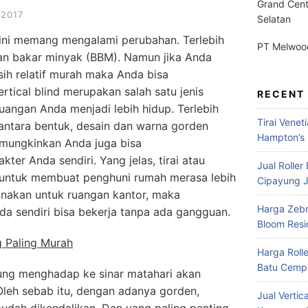
Grand Cent
 2017
Selatan
ini memang mengalami perubahan. Terlebih
PT Melwood
n bakar minyak (BBM). Namun jika Anda
ih relatif murah maka Anda bisa
rtical blind merupakan salah satu jenis
RECENT
angan Anda menjadi lebih hidup. Terlebih
Tirai Venet
antara bentuk, desain dan warna gorden
Hampton’s 
emungkinkan Anda juga bisa
er Anda sendiri. Yang jelas, tirai atau
Jual Roller
g untuk membuat penghuni rumah merasa lebih
Cipayung J
igunakan untuk ruangan kantor, maka
Harga Zebr
a sendiri bisa bekerja tanpa ada gangguan.
Bloom Res
g Paling Murah
Harga Roll
Batu Cempa
ung menghadap ke sinar matahari akan
leh sebab itu, dengan adanya gorden,
Jual Vertic
udah dikendalikan. Dan yang paling penting,