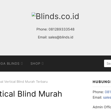
Phone:
081289333548
Email:
sales@blinds.id
SE
GA BLINDS
SHOP
FOR
al Vertical Blind Murah Terbaru
HUBUNG
tical Blind Murah
Phone:
08
Email:
sale
Admin Offi