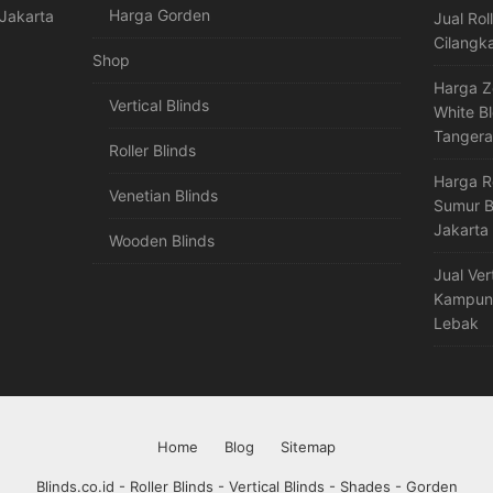
Harga Gorden
Jakarta
Jual Rol
Cilangk
Shop
Harga Z
Vertical Blinds
White B
Tanger
Roller Blinds
Harga R
Venetian Blinds
Sumur B
Jakarta
Wooden Blinds
Jual Ver
Kampung
Lebak
Home
Blog
Sitemap
Blinds.co.id - Roller Blinds - Vertical Blinds - Shades - Gorden