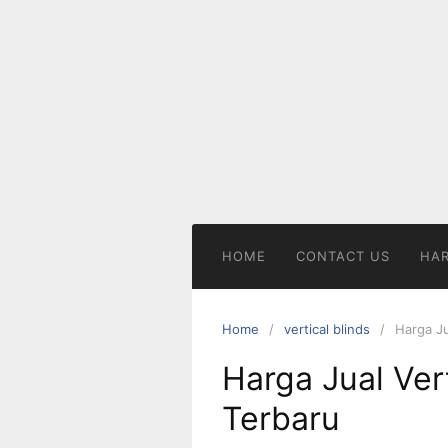
Skip
to
content
HOME
CONTACT US
HAR
Home
vertical blinds
Harga Ju
Harga Jual Ver
Terbaru