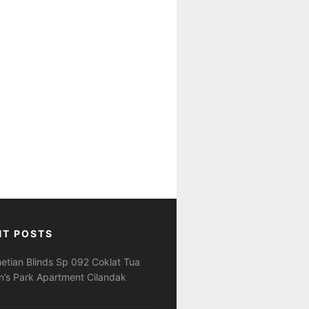
NT POSTS
netian Blinds Sp 092 Coklat Tua
’s Park Apartment Cilandak