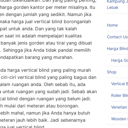
Kampung Ju
arga gorden kantor per meter misalnya. Itu
Lebak
n dengan jumlah yang sedikit. Namun jika
ka harga jual vertical blind boronganlah
Home
epat untuk anda. Dan yang tak kalah
 saat ini adalah mempelajari kualitas
Contact Us
 banyak jenis gorden atau tirai yang dibuat
Harga Blin
Sehingga jika Anda tidak pandai memilih
mendapatkan barang yang murahan.
Harga G
da harga vertical blind yang paling murah
Shop
ciri-ciri vertical blind yang paling bagus dan
Vertical 
alam ruangan anda. Oleh sebab itu, ada
 untuk ruangan yang sudah jadi. Sebab akan
Roller Bl
ical blind dengan ruangan yang belum jadi.
ih mulai dari meteran atau borongan.
Venetian
lebih mahal, namun jika Anda hanya butuh
Wooden 
eteran jauh lebih baik. Jadi sebenarnya
 jual vertical blind.