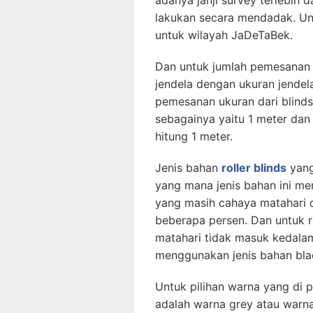
adanya janji survey terlebih d
lakukan secara mendadak. Unt
untuk wilayah JaDeTaBek.
Dan untuk jumlah pemesanan y
jendela dengan ukuran jendel
pemesanan ukuran dari blinds b
sebagainya yaitu 1 meter dan
hitung 1 meter.
Jenis bahan
roller blinds
yang
yang mana jenis bahan ini me
yang masih cahaya matahari 
beberapa persen. Dan untuk r
matahari tidak masuk kedalam
menggunakan jenis bahan bla
Untuk pilihan warna yang di p
adalah warna grey atau warna