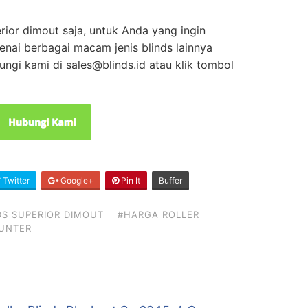
erior dimout saja, untuk Anda yang ingin
nai berbagai macam jenis blinds lainnya
gi kami di sales@blinds.id atau klik tombol
Twitter
Google+
Pin It
Buffer
DS SUPERIOR DIMOUT
#HARGA ROLLER
SUNTER