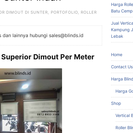
Harga Roll
Batu Cempa
OR DIMOUT DI SUNTER
,
PORTOFOLIO
,
ROLLER
Jual Vertic
Kampung Ju
ds dan lainnya hubungi sales@blinds.id
Lebak
Home
s Superior Dimout Per Meter
Contact Us
Harga Blin
Harga G
Shop
Vertical 
Roller Bl