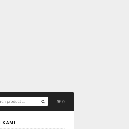
RCH
0
:
I KAMI