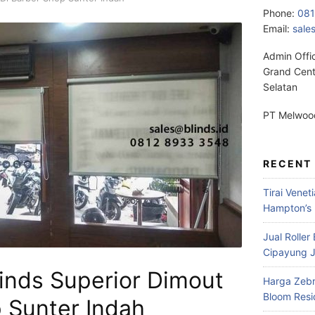
Phone:
08
Email:
sale
Admin Offi
Grand Cent
Selatan
PT Melwood
RECENT
Tirai Venet
Hampton’s 
Jual Roller
Cipayung J
linds Superior Dimout
Harga Zebr
Bloom Res
 Sunter Indah