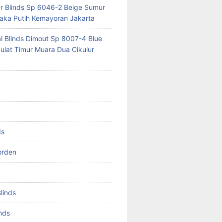
er Blinds Sp 6046-2 Beige Sumur
ka Putih Kemayoran Jakarta
al Blinds Dimout Sp 8007-4 Blue
lat Timur Muara Dua Cikulur
ds
orden
Blinds
inds