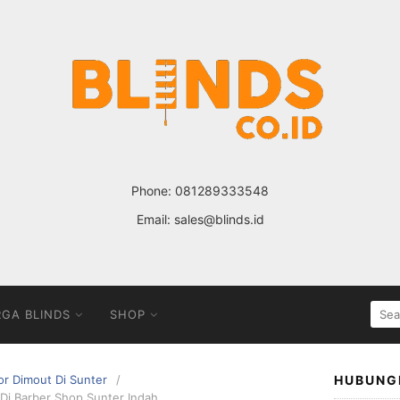
Phone:
081289333548
Email:
sales@blinds.id
SEA
GA BLINDS
SHOP
FOR
ior Dimout Di Sunter
HUBUNG
 Di Barber Shop Sunter Indah