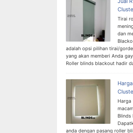
Jual 
Clust
Tirai r
mening
dan me
Blacko
adalah opsi pilihan tirai/go
yang akan memberi Anda gaya 
Roller blinds blackout hadir 
Harga
Clust
Harga 
macam 
Blinds
Dapatk
anda dengan pasang roller blin