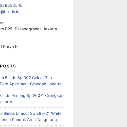
1289333548
s@blinds.id
ce:
ro B25, Pesanggrahan Jakarta
 Karya P.
 POSTS
ian Blinds Sp 092 Coklat Tua
Park Apartment Cilandak Jakarta
 Blinds Printing Sp 200-1 Cilangkap
akarta
a Blinds Dimout Sp Z88-21 White
idence Pondok Aren Tangerang