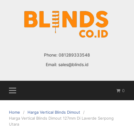
Skip
to
content
Phone:
081289333548
Email:
sales@blinds.id
0
Home
Harga Vertical Blinds Dimout
Harga Vertical Blinds Dimout 127mm Di Laverde Serpong
Utara