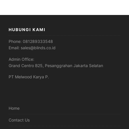
HUBUNGI KAMI
Phone:
081289333548
Email:
sales@blinds.co.id
Admin Office:
Grand Centro B25, Pesanggrahan Jakarta Selatan
PT Melwood Karya P.
Home
Contact Us