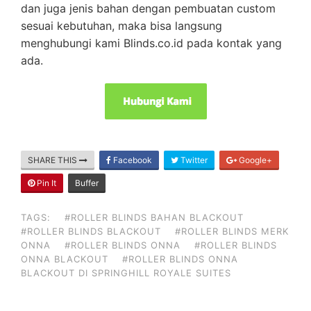
dan juga jenis bahan dengan pembuatan custom
sesuai kebutuhan, maka bisa langsung
menghubungi kami Blinds.co.id pada kontak yang
ada.
SHARE THIS
Facebook
Twitter
Google+
Pin It
Buffer
TAGS:
#ROLLER BLINDS BAHAN BLACKOUT
#ROLLER BLINDS BLACKOUT
#ROLLER BLINDS MERK
ONNA
#ROLLER BLINDS ONNA
#ROLLER BLINDS
ONNA BLACKOUT
#ROLLER BLINDS ONNA
BLACKOUT DI SPRINGHILL ROYALE SUITES