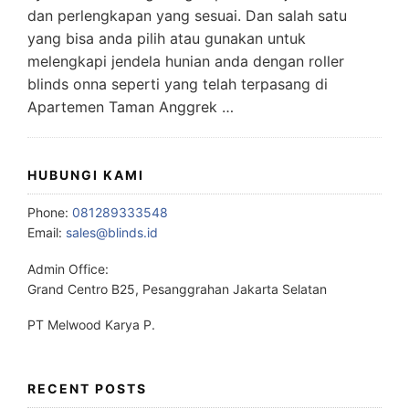
dan perlengkapan yang sesuai. Dan salah satu
yang bisa anda pilih atau gunakan untuk
melengkapi jendela hunian anda dengan roller
blinds onna seperti yang telah terpasang di
Apartemen Taman Anggrek …
HUBUNGI KAMI
Phone:
081289333548
Email:
sales@blinds.id
Admin Office:
Grand Centro B25, Pesanggrahan Jakarta Selatan
PT Melwood Karya P.
RECENT POSTS