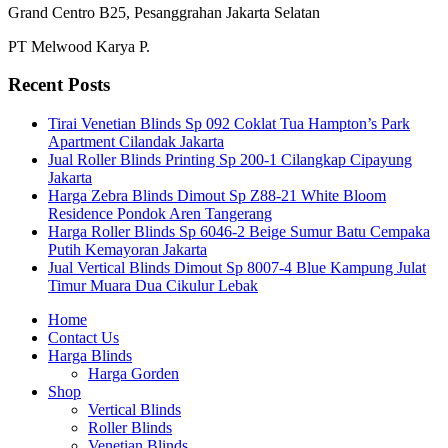
Grand Centro B25, Pesanggrahan Jakarta Selatan
PT Melwood Karya P.
Recent Posts
Tirai Venetian Blinds Sp 092 Coklat Tua Hampton’s Park
Apartment Cilandak Jakarta
Jual Roller Blinds Printing Sp 200-1 Cilangkap Cipayung
Jakarta
Harga Zebra Blinds Dimout Sp Z88-21 White Bloom
Residence Pondok Aren Tangerang
Harga Roller Blinds Sp 6046-2 Beige Sumur Batu Cempaka
Putih Kemayoran Jakarta
Jual Vertical Blinds Dimout Sp 8007-4 Blue Kampung Julat
Timur Muara Dua Cikulur Lebak
Home
Contact Us
Harga Blinds
Harga Gorden
Shop
Vertical Blinds
Roller Blinds
Venetian Blinds