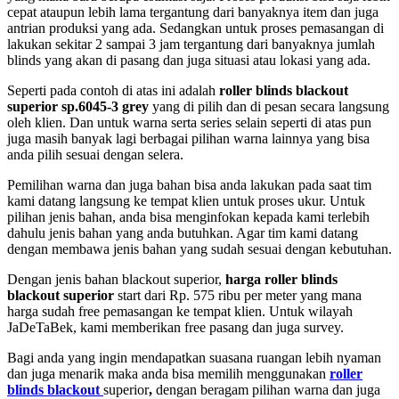
cepat ataupun lebih lama tergantung dari banyaknya item dan juga
antrian produksi yang ada. Sedangkan untuk proses pemasangan di
lakukan sekitar 2 sampai 3 jam tergantung dari banyaknya jumlah
blinds yang akan di pasang dan juga situasi atau lokasi yang ada.
Seperti pada contoh di atas ini adalah
roller blinds blackout
superior sp.6045-3 grey
yang di pilih dan di pesan secara langsung
oleh klien. Dan untuk warna serta series selain seperti di atas pun
juga masih banyak lagi berbagai pilihan warna lainnya yang bisa
anda pilih sesuai dengan selera.
Pemilihan warna dan juga bahan bisa anda lakukan pada saat tim
kami datang langsung ke tempat klien untuk proses ukur. Untuk
pilihan jenis bahan, anda bisa menginfokan kepada kami terlebih
dahulu jenis bahan yang anda butuhkan. Agar tim kami datang
dengan membawa jenis bahan yang sudah sesuai dengan kebutuhan.
Dengan jenis bahan blackout superior,
harga roller blinds
blackout superior
start dari Rp. 575 ribu per meter yang mana
harga sudah free pemasangan ke tempat klien. Untuk wilayah
JaDeTaBek, kami memberikan free pasang dan juga survey.
Bagi anda yang ingin mendapatkan suasana ruangan lebih nyaman
dan juga menarik maka anda bisa memilih menggunakan
roller
blinds blackout
superior
,
dengan beragam pilihan warna dan juga