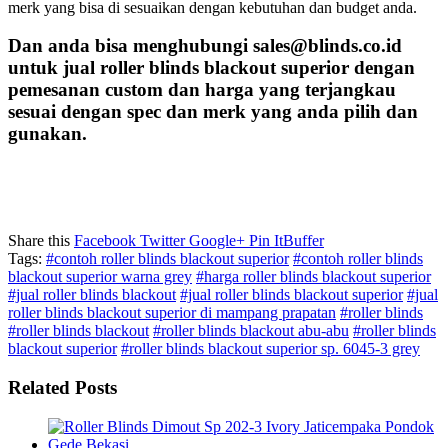
merk yang bisa di sesuaikan dengan kebutuhan dan budget anda.
Dan anda bisa menghubungi sales@blinds.co.id
untuk
jual roller blinds blackout superior
dengan
pemesanan custom dan harga yang terjangkau
sesuai dengan spec dan merk yang anda pilih dan
gunakan.
Share this
Facebook
Twitter
Google+
Pin It
Buffer
Tags:
#contoh roller blinds blackout superior
#contoh roller blinds
blackout superior warna grey
#harga roller blinds blackout superior
#jual roller blinds blackout
#jual roller blinds blackout superior
#jual
roller blinds blackout superior di mampang prapatan
#roller blinds
#roller blinds blackout
#roller blinds blackout abu-abu
#roller blinds
blackout superior
#roller blinds blackout superior sp. 6045-3 grey
Related Posts