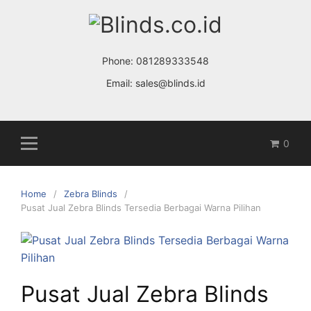
S
k
i
p
Phone:
081289333548
t
Email:
sales@blinds.id
o
c
o
0
n
t
e
Home
Zebra Blinds
n
Pusat Jual Zebra Blinds Tersedia Berbagai Warna Pilihan
t
Pusat Jual Zebra Blinds