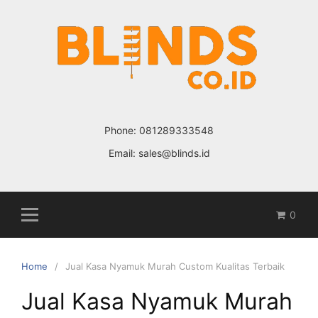
Skip
to
content
Phone:
081289333548
Email:
sales@blinds.id
0
Home
Jual Kasa Nyamuk Murah Custom Kualitas Terbaik
Jual Kasa Nyamuk Murah