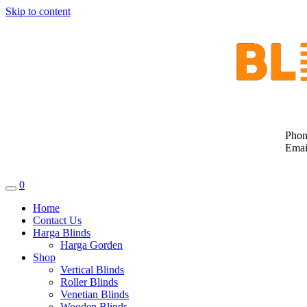
Skip to content
Phon
Emai
0
Home
Contact Us
Harga Blinds
Harga Gorden
Shop
Vertical Blinds
Roller Blinds
Venetian Blinds
Wooden Blinds