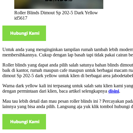
Roller Blinds Dimout Sp 202-5 Dark Yellow
id5617
Untuk anda yang menginginkan tampilan rumah tambah lebih modern, ti
membersihkannya. Cukup dengan lap basah tapi tidak pakai cairan b
Roller blinds yang dapat anda pilih salah satunya bahan blinds dimo
baik di kantor, rumah maupun cafe maupun untuk berbagai macam ruang
dimout Sp 202-5 dark yellow untuk klien di berbagai area jabodetabe
Warna dark yellow kali ini terpasang untuk salah satu klien kami ya
dengan permintaan dari klien, baca artikel selengkapnya
disini
.
Mau tau lebih detail dan mau pesan roller blinds ini ? Percayakan pada 
lainnya yang bisa anda pilih.
Langsung aja yuk klik tombol hubungi d