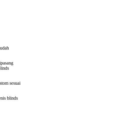
mudah
dipasang
linds
stom sesuai
enis blinds