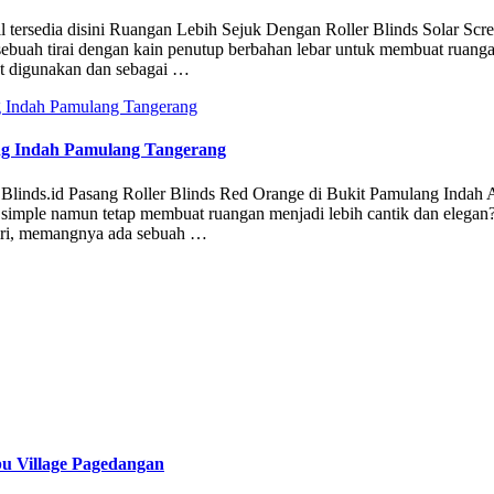
n dll tersedia disini Ruangan Lebih Sejuk Dengan Roller Blinds Solar Scr
 sebuah tirai dengan kain penutup berbahan lebar untuk membuat ruang
pat digunakan dan sebagai …
ang Indah Pamulang Tangerang
i Blinds.id Pasang Roller Blinds Red Orange di Bukit Pamulang Indah
 simple namun tetap membuat ruangan menjadi lebih cantik dan elegan
ndiri, memangnya ada sebuah …
bu Village Pagedangan