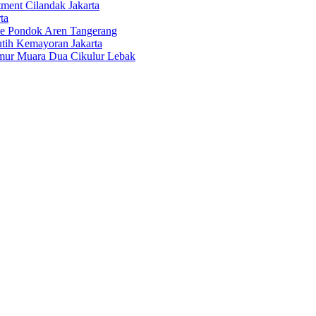
tment Cilandak Jakarta
ta
ce Pondok Aren Tangerang
tih Kemayoran Jakarta
imur Muara Dua Cikulur Lebak