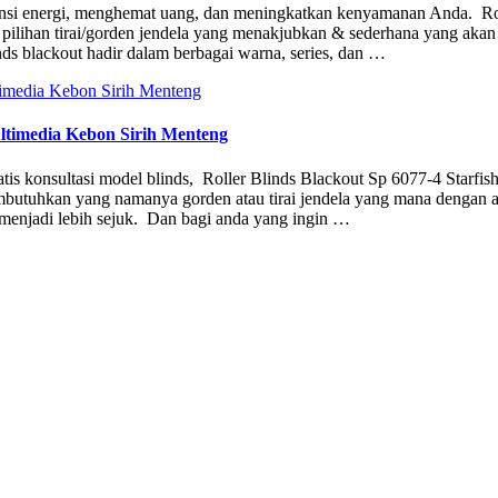
fisiensi energi, menghemat uang, dan meningkatkan kenyamanan Anda. Ro
 pilihan tirai/gorden jendela yang menakjubkan & sederhana yang aka
inds blackout hadir dalam berbagai warna, series, dan …
ultimedia Kebon Sirih Menteng
atis konsultasi model blinds, Roller Blinds Blackout Sp 6077-4 Starfi
mbutuhkan yang namanya gorden atau tirai jendela yang mana dengan 
 menjadi lebih sejuk. Dan bagi anda yang ingin …