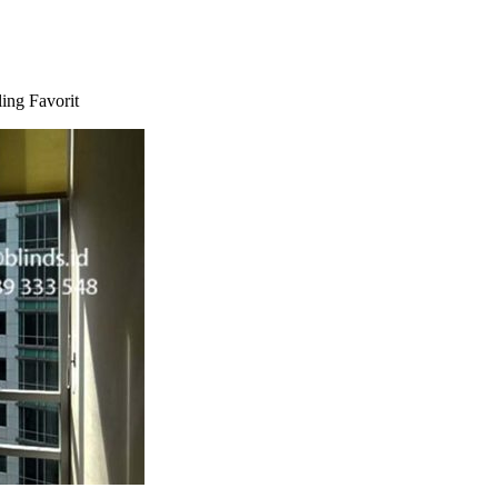
ing Favorit