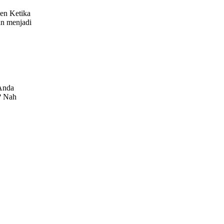
een Ketika
an menjadi
 Anda
? Nah