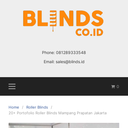
Skip
to
content
Phone:
081289333548
Email:
sales@blinds.id
0
Home
Roller Blinds
20+ Portofolio Roller Blinds Mampang Prapatan Jakarta