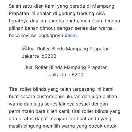
Salah satu klien kami yang berada di Mampang
Prapatan ini adalah di gedung
Gedung AKA
tepatnya di jalan bangka buntu, memesan dengan
pilihan bahan dimout dengan series dan warna,
baca review lengkapnya
disini
.
Jual Roller Blinds Mampang Prapatan
Jakarta Id6200
Tirai roller blinds yang telah terpasang ini kami
buat secara custom baik ukuran dan juga pilihan
warna dan juga series lainnya sesuai dengan
permintaan para klien kami, tirai roller blinds yang
ada di atas dapat menjadi ide buat anda yang
masih bingung memilih warna yang cocok untuk