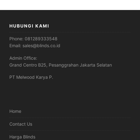
HUBUNGI KAMI
Phone:
081289333548
Email:
sales@blinds.co.id
Admin Office:
Grand Centro B25, Pesanggrahan Jakarta Selatan
PT Melwood Karya P.
Home
Contact Us
Harga Blinds