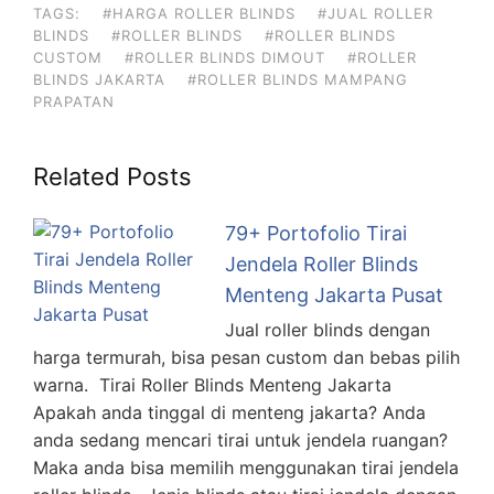
TAGS:
#HARGA ROLLER BLINDS
#JUAL ROLLER
BLINDS
#ROLLER BLINDS
#ROLLER BLINDS
CUSTOM
#ROLLER BLINDS DIMOUT
#ROLLER
BLINDS JAKARTA
#ROLLER BLINDS MAMPANG
PRAPATAN
Related Posts
79+ Portofolio Tirai
Jendela Roller Blinds
Menteng Jakarta Pusat
Jual roller blinds dengan
harga termurah, bisa pesan custom dan bebas pilih
warna. Tirai Roller Blinds Menteng Jakarta
Apakah anda tinggal di menteng jakarta? Anda
anda sedang mencari tirai untuk jendela ruangan?
Maka anda bisa memilih menggunakan tirai jendela