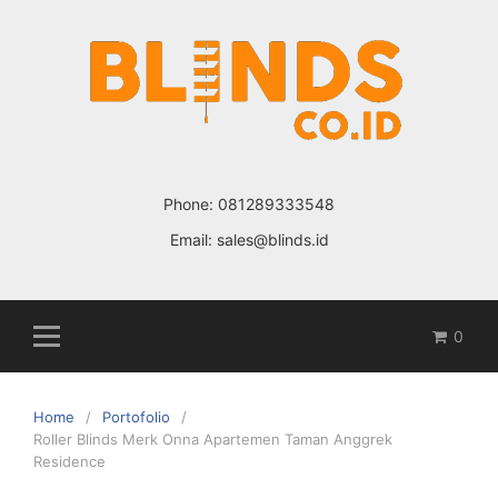
Skip
to
content
Phone:
081289333548
Email:
sales@blinds.id
0
Home
Portofolio
Roller Blinds Merk Onna Apartemen Taman Anggrek
Residence