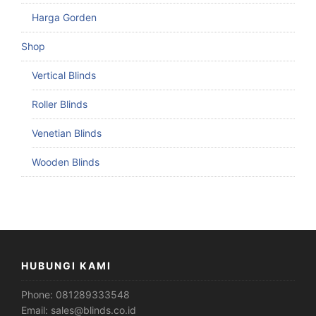
Harga Gorden
Shop
Vertical Blinds
Roller Blinds
Venetian Blinds
Wooden Blinds
HUBUNGI KAMI
Phone:
081289333548
Email:
sales@blinds.co.id