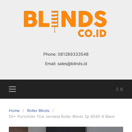
Skip
to
content
Phone:
081289333548
Email:
sales@blinds.id
0
Home
Roller Blinds
55+ Portofolio Tirai Jendela Roller Blinds Sp 6045-9 Black