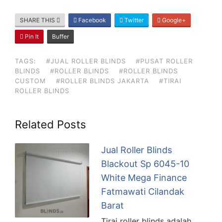
SHARE THIS
Facebook
Twitter
Google+
Pin It
Buffer
TAGS:
#JUAL ROLLER BLINDS
#PUSAT ROLLER
BLINDS
#ROLLER BLINDS
#ROLLER BLINDS
CUSTOM
#ROLLER BLINDS JAKARTA
#TIRAI
ROLLER BLINDS
Related Posts
Jual Roller Blinds
Blackout Sp 6045-10
White Mega Finance
Fatmawati Cilandak
Barat
Tirai roller blinds adalah