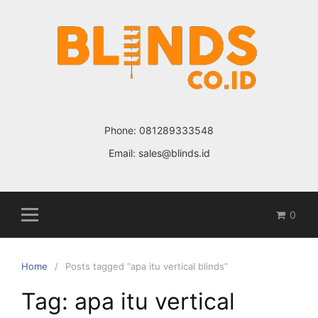
Skip
to
content
Phone:
081289333548
Email:
sales@blinds.id
0
Home
Posts tagged “apa itu vertical blinds”
Tag: apa itu vertical