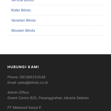
Roller Blinds
Venetian Blinds
Wooden Blinds
HUBUNGI KAMI
Phone:
081289333548
Email:
sales@blinds.co.id
Admin Office:
Grand Centro B25, Pesanggrahan Jakarta Selatan
PT Melwood Karya P.