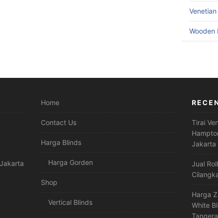
Venetian
Wooden 
Home
RECE
Contact Us
Tirai Ve
Hampton
Harga Blinds
Jakarta
Harga Gorden
Jakarta
Jual Rol
Cilangk
Shop
Harga Z
Vertical Blinds
White B
Tanger