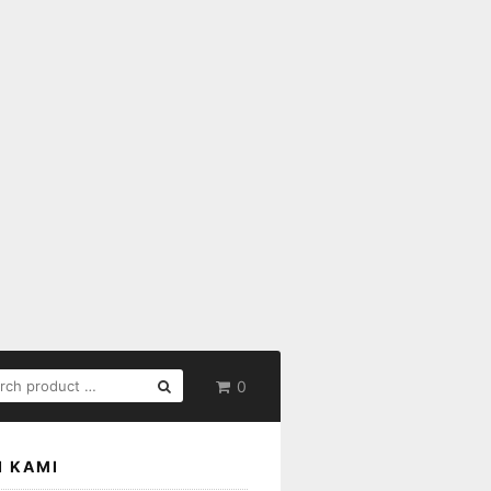
RCH
0
:
I KAMI