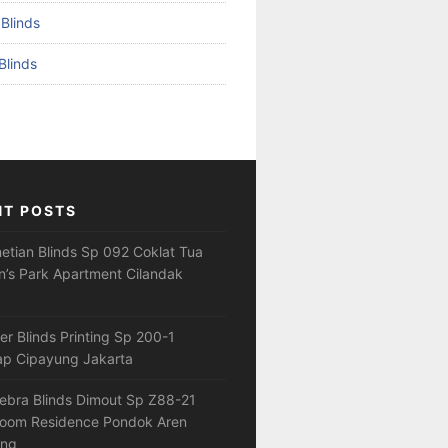
 Blinds
Blinds
NT POSTS
netian Blinds Sp 092 Coklat Tua
’s Park Apartment Cilandak
ler Blinds Printing Sp 200-1
ap Cipayung Jakarta
ebra Blinds Dimout Sp Z88-21
loom Residence Pondok Aren
ang