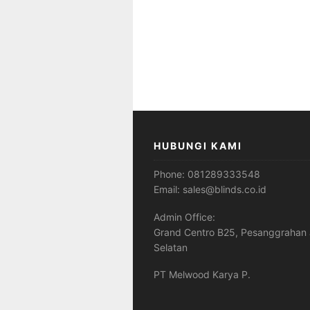
HUBUNGI KAMI
Phone:
081289333548
Email:
sales@blinds.co.id
Admin Office:
Grand Centro B25, Pesanggrahan 
Selatan
PT Melwood Karya P.