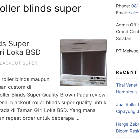
oller blinds super
Phone:
08
Email:
sale
Admin Offi
Grand Cent
Selatan
nds Super
iri Loka BSD
PT Melwood
BLACKOUT SUPER
RECENT
 roller blinds maupun
Tirai Venet
san custom di
Hampton’s 
oller Blinds Super Quality Brown Pada review
ai blackout roller blinds super quality untuk
Jual Roller
erada di Taman Giri Loka BSD. Yang mana
Cipayung J
an repeat order untuk beberapa …
Harga Zebr
Bloom Res