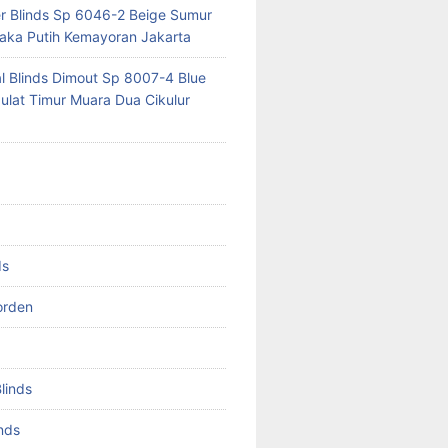
er Blinds Sp 6046-2 Beige Sumur
ka Putih Kemayoran Jakarta
al Blinds Dimout Sp 8007-4 Blue
lat Timur Muara Dua Cikulur
ds
orden
Blinds
inds