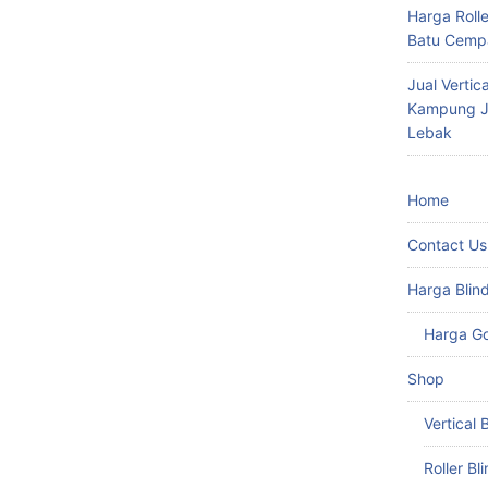
Harga Roll
Batu Cempa
Jual Vertic
Kampung Ju
Lebak
Home
Contact Us
Harga Blin
Harga G
Shop
Vertical 
Roller Bl