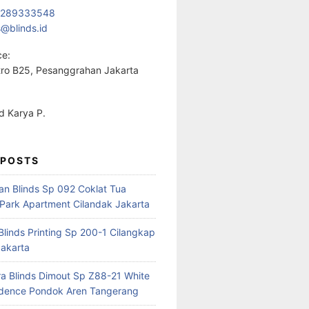
1289333548
s@blinds.id
ce:
ro B25, Pesanggrahan Jakarta
 Karya P.
 POSTS
ian Blinds Sp 092 Coklat Tua
Park Apartment Cilandak Jakarta
 Blinds Printing Sp 200-1 Cilangkap
akarta
a Blinds Dimout Sp Z88-21 White
idence Pondok Aren Tangerang