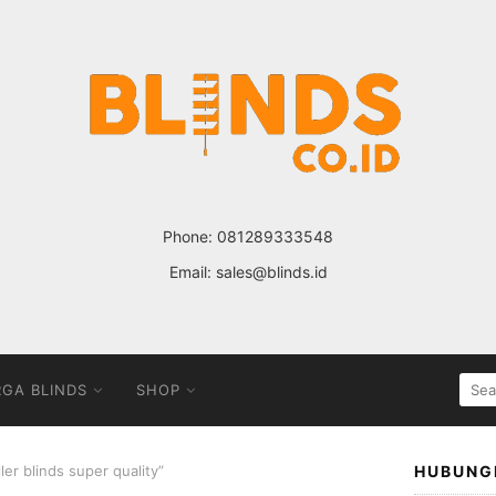
Phone:
081289333548
Email:
sales@blinds.id
SEA
GA BLINDS
SHOP
FOR
ler blinds super quality”
HUBUNG