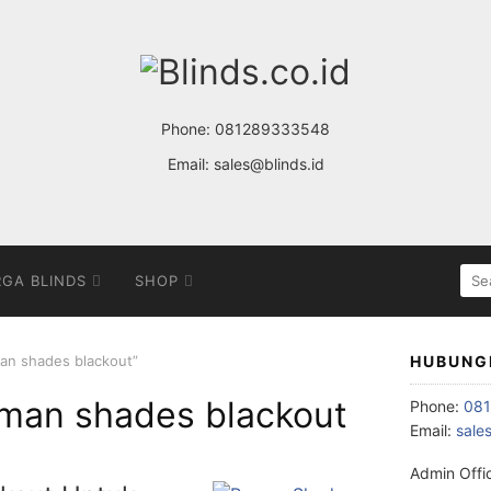
Phone:
081289333548
Email:
sales@blinds.id
SE
GA BLINDS
SHOP
FOR
an shades blackout”
HUBUNG
oman shades blackout
Phone:
08
Email:
sale
Admin Offi