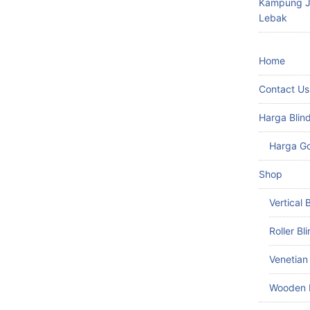
Kampung Ju
Lebak
Home
Contact Us
Harga Blin
Harga G
Shop
Vertical 
Roller Bl
Venetian
Wooden 