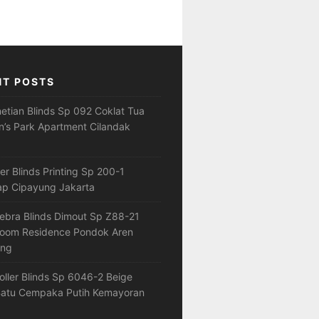
NT POSTS
netian Blinds Sp 092 Coklat Tua
’s Park Apartment Cilandak
ler Blinds Printing Sp 200-1
ap Cipayung Jakarta
ebra Blinds Dimout Sp Z88-21
loom Residence Pondok Aren
ang
oller Blinds Sp 6046-2 Beige
atu Cempaka Putih Kemayoran