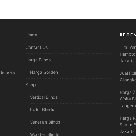
Home
RECE
Contact Us
Tirai Ve
Hampton
Harga Blinds
Jakarta
Harga Gorden
Jakarta
Jual Rol
Cilangk
Shop
Harga Z
Vertical Blinds
White B
Tanger
Roller Blinds
Harga R
Venetian Blinds
Sumur B
Jakarta
Wooden Blinds