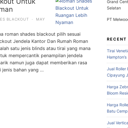
kout Untuk
Grand Cent
aman
Selatan
ES BLACKOUT
·
MAY
PT Melwood
na roman shades blackout pilih sesuai
RECENT
ckout Jendela Kantor Dan Rumah Roman
ah satu jenis blinds atau tirai yang mana
Tirai Venet
ntuk mempercantik penampilan jendela
Hampton’s 
narik namun juga dapat memberikan rasa
Jual Roller
 jenis bahan yang …
Cipayung J
Harga Zebr
Bloom Res
Harga Roll
Batu Cempa
Jual Vertic