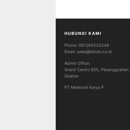
HUBUNGI KAMI
Phone:
081289333548
Email:
sales@blinds.co.id
Admin Office:
Grand Centro B25, Pesanggrahan 
Selatan
PT Melwood Karya P.