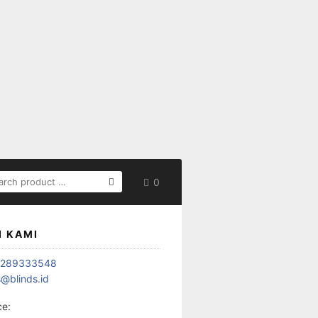
ARCH
0
:
I KAMI
1289333548
s@blinds.id
ce: