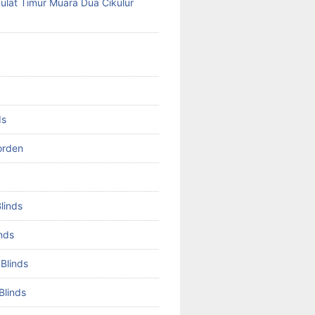
lat Timur Muara Dua Cikulur
ds
orden
Blinds
inds
 Blinds
Blinds