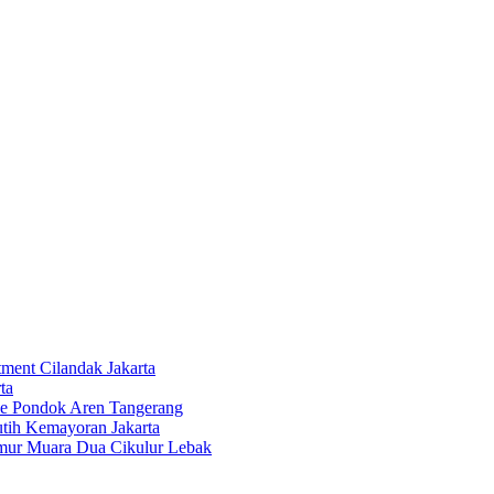
tment Cilandak Jakarta
ta
ce Pondok Aren Tangerang
tih Kemayoran Jakarta
imur Muara Dua Cikulur Lebak