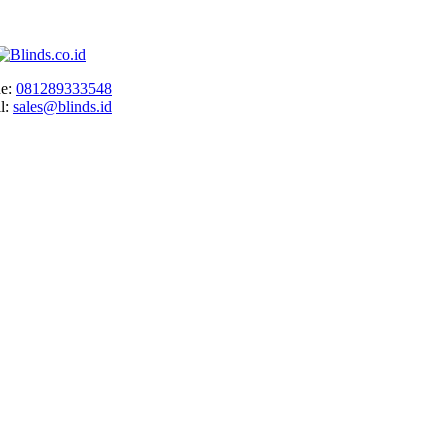
e:
081289333548
l:
sales@blinds.id