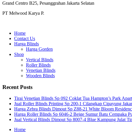
Grand Centro B25, Pesanggrahan Jakarta Selatan
PT Melwood Karya P.
Home
Contact Us
Harga Blinds
Harga Gorden
Shop
Vertical Blinds
Roller Blinds
Venetian Blinds
Wooden Blinds
Recent Posts
Tirai Venetian Blinds Sp 092 Coklat Tua Hampton’s Park Apar
Jual Roller Blinds Printing Sp 200-1 Cilangkap Cipayung Jakar
Harga Zebra Blinds Dimout Sp Z88-21 White Bloom Residen
Harga Roller Blinds Sp 6046-2 Beige Sumur Batu Cempaka Pu
Jual Vertical Blinds Dimout Sp 8007-4 Blue Kampung Julat T
Home