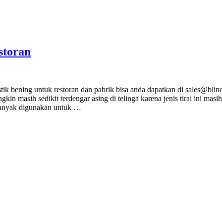
storan
stik bening untuk restoran dan pabrik bisa anda dapatkan di sales@blind
kin masih sedikit terdengar asing di telinga karena jenis tirai ini masih
h banyak digunakan untuk …