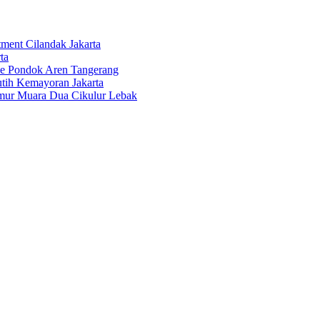
tment Cilandak Jakarta
ta
ce Pondok Aren Tangerang
tih Kemayoran Jakarta
imur Muara Dua Cikulur Lebak