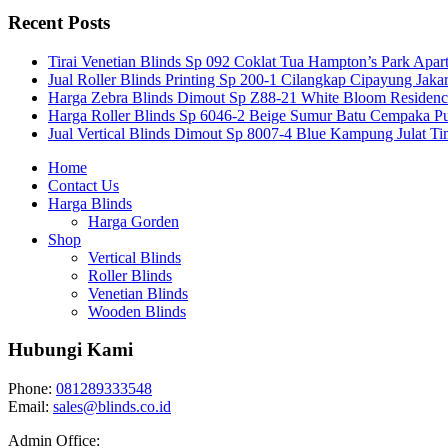
Recent Posts
Tirai Venetian Blinds Sp 092 Coklat Tua Hampton’s Park Apar
Jual Roller Blinds Printing Sp 200-1 Cilangkap Cipayung Jakar
Harga Zebra Blinds Dimout Sp Z88-21 White Bloom Residen
Harga Roller Blinds Sp 6046-2 Beige Sumur Batu Cempaka Pu
Jual Vertical Blinds Dimout Sp 8007-4 Blue Kampung Julat T
Home
Contact Us
Harga Blinds
Harga Gorden
Shop
Vertical Blinds
Roller Blinds
Venetian Blinds
Wooden Blinds
Hubungi Kami
Phone:
081289333548
Email:
sales@blinds.co.id
Admin Office: