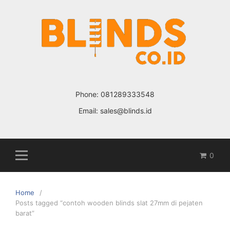
Skip
to
content
Phone:
081289333548
Email:
sales@blinds.id
0
Home
Posts tagged “contoh wooden blinds slat 27mm di pejaten
barat”