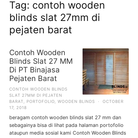
Tag: contoh wooden
blinds slat 27mm di
pejaten barat
Contoh Wooden
Blinds Slat 27 MM
Di PT Binajasa
Pejaten Barat
CONTOH WOODEN BLINDS
SLAT 27MM DI PEJATEN
BARAT
,
PORTOFOLIO
,
WOODEN BLINDS
·
OCTOBER
17, 2018
beragam contoh wooden blinds slat 27 mm dan
sebagainya bisa di lihat pada halaman portofolio
ataupun media sosial kami Contoh Wooden Blinds