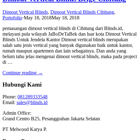
Dimout Vertical Blinds
,
Dimout Vertical Blinds Cibitung
,
Portofolio
·
May 18, 2018
May 18, 2018
pemasangan dimout vertical blinds di Cibitung dari Blinds.id,
melayani pula wilayah JaBoDeTaBek dan luar kota Dimout Vertical
Blinds Untuk Jendela Kantor Dimout vertical blinds merupakan
salah satu jenis vertical yang banyak digunakan baik untuk kantor,
rumah maupun apartemen dan lain sebagainya. Dan anda yang
belum tahu jelas mengenai dimout vertical blinds, maka pada project
di …
Continue reading →
Hubungi Kami
Phone:
081289333548
Email:
sales@blinds.id
Admin Office:
Grand Centro B25, Pesanggrahan Jakarta Selatan
PT Melwood Karya P.