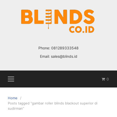
Skip
to
content
Phone:
081289333548
Email:
sales@blinds.id
0
Home
Posts tagged “gambar roller blinds blackout superior di
sudirman”