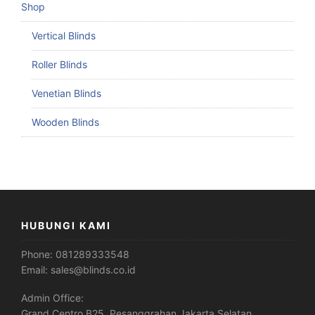
Shop
Vertical Blinds
Roller Blinds
Venetian Blinds
Wooden Blinds
HUBUNGI KAMI
Phone:
081289333548
Email:
sales@blinds.co.id
Admin Office:
Grand Centro B25, Pesanggrahan Jakarta Selatan