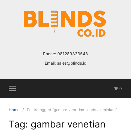
Skip
to
content
Phone:
081289333548
Email:
sales@blinds.id
0
Home
Posts tagged “gambar venetian blinds aluminium”
Tag: gambar venetian