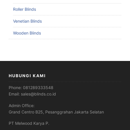
Roller Blinds
Venetian Blinds
Wooden Blinds
HUBUNGI KAMI
Phone:
081289333548
Email:
sales@blinds.co.id
Admin Office:
Grand Centro B25, Pesanggrahan Jakarta Selatan
PT Melwood Karya P.