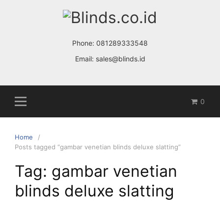
Skip
to
content
Phone:
081289333548
Email:
sales@blinds.id
0
Home
Posts tagged “gambar venetian blinds deluxe slatting”
Tag: gambar venetian
blinds deluxe slatting