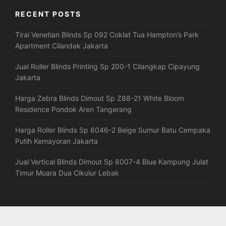
RECENT POSTS
Tirai Venetian Blinds Sp 092 Coklat Tua Hampton’s Park
Apartment Cilandak Jakarta
Jual Roller Blinds Printing Sp 200-1 Cilangkap Cipayung
Jakarta
Harga Zebra Blinds Dimout Sp Z88-21 White Bloom
Residence Pondok Aren Tangerang
Harga Roller Blinds Sp 6046-2 Beige Sumur Batu Cempaka
Putih Kemayoran Jakarta
Jual Vertical Blinds Dimout Sp 8007-4 Blue Kampung Julat
Timur Muara Dua Cikulur Lebak