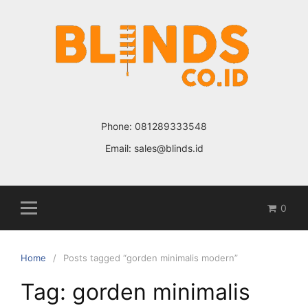
Skip
to
content
Phone:
081289333548
Email:
sales@blinds.id
0
Home
Posts tagged “gorden minimalis modern”
Tag: gorden minimalis