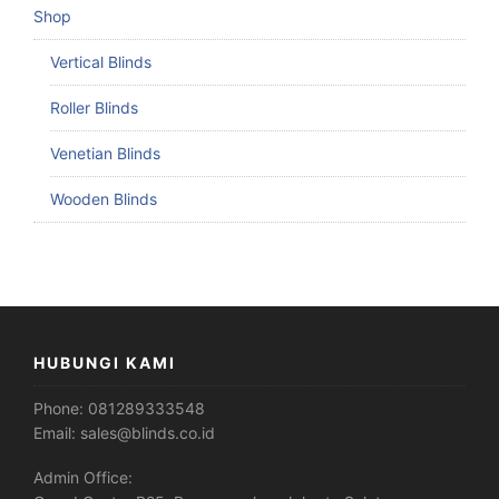
Shop
Vertical Blinds
Roller Blinds
Venetian Blinds
Wooden Blinds
HUBUNGI KAMI
Phone:
081289333548
Email:
sales@blinds.co.id
Admin Office: