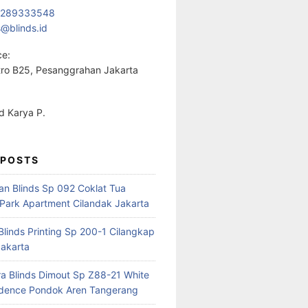
1289333548
s@blinds.id
ce:
ro B25, Pesanggrahan Jakarta
 Karya P.
 POSTS
ian Blinds Sp 092 Coklat Tua
Park Apartment Cilandak Jakarta
 Blinds Printing Sp 200-1 Cilangkap
akarta
a Blinds Dimout Sp Z88-21 White
idence Pondok Aren Tangerang