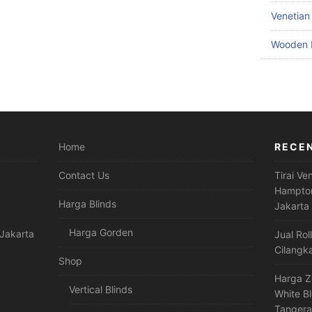
Venetian
Wooden 
Home
RECE
Contact Us
Tirai Ve
Hampton
Harga Blinds
Jakarta
Harga Gorden
Jakarta
Jual Rol
Cilangk
Shop
Harga Z
Vertical Blinds
White B
Tanger