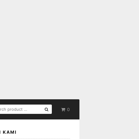
RCH
0
:
I KAMI