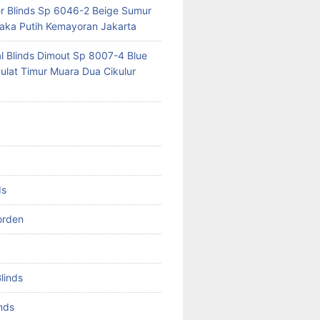
er Blinds Sp 6046-2 Beige Sumur
ka Putih Kemayoran Jakarta
al Blinds Dimout Sp 8007-4 Blue
lat Timur Muara Dua Cikulur
ds
orden
Blinds
inds