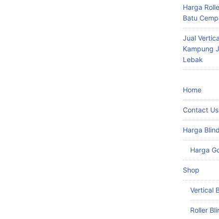
Harga Roll
Batu Cempa
Jual Vertic
Kampung Ju
Lebak
Home
Contact Us
Harga Blin
Harga G
Shop
Vertical 
Roller Bl