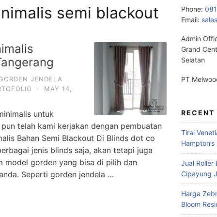
nimalis semi blackout
Phone:
08
Email:
sale
Admin Offi
imalis
Grand Cent
Tangerang
Selatan
GORDEN JENDELA
PT Melwood
RTOFOLIO
·
MAY 14,
RECENT
minimalis untuk
pun telah kami kerjakan dengan pembuatan
Tirai Venet
lis Bahan Semi Blackout Di Blinds dot co
Hampton’s 
erbagai jenis blinds saja, akan tetapi juga
model gorden yang bisa di pilih dan
Jual Roller
anda. Seperti gorden jendela …
Cipayung J
Harga Zebr
Bloom Res