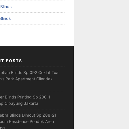
 Blinds
Blinds
NT POSTS
netian Blinds Sp 092 Coklat Tua
’s Park Apartment Cilandak
ler Blinds Printing Sp 200-1
ap Cipayung Jakarta
ebra Blinds Dimout Sp Z88-21
loom Residence Pondok Aren
ang