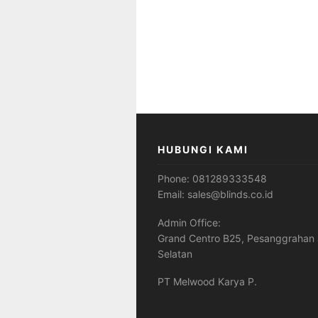
HUBUNGI KAMI
Phone:
081289333548
Email:
sales@blinds.co.id
Admin Office:
Grand Centro B25, Pesanggrahan 
Selatan
PT Melwood Karya P.