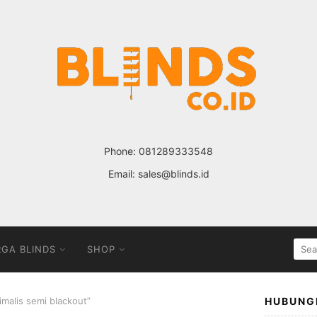
Phone:
081289333548
Email:
sales@blinds.id
SEA
GA BLINDS
SHOP
FOR
malis semi blackout”
HUBUNG