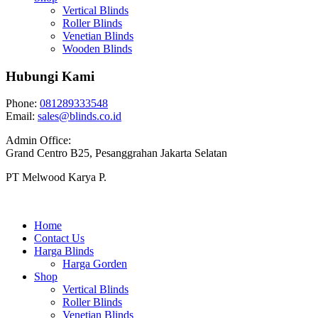
Vertical Blinds
Roller Blinds
Venetian Blinds
Wooden Blinds
Hubungi Kami
Phone:
081289333548
Email:
sales@blinds.co.id
Admin Office:
Grand Centro B25, Pesanggrahan Jakarta Selatan
PT Melwood Karya P.
Home
Contact Us
Harga Blinds
Harga Gorden
Shop
Vertical Blinds
Roller Blinds
Venetian Blinds