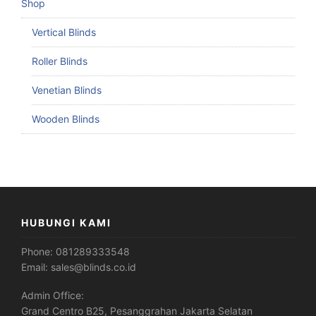
Shop
Vertical Blinds
Roller Blinds
Venetian Blinds
Wooden Blinds
HUBUNGI KAMI
Phone:
081289333548
Email:
sales@blinds.co.id
Admin Office:
Grand Centro B25, Pesanggrahan Jakarta Selatan