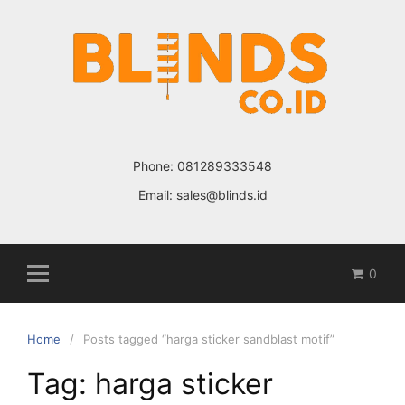
Skip
to
content
Phone:
081289333548
Email:
sales@blinds.id
0
Home
Posts tagged “harga sticker sandblast motif”
Tag: harga sticker