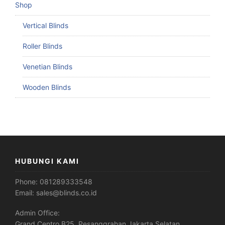
Shop
Vertical Blinds
Roller Blinds
Venetian Blinds
Wooden Blinds
HUBUNGI KAMI
Phone:
081289333548
Email:
sales@blinds.co.id
Admin Office:
Grand Centro B25, Pesanggrahan Jakarta Selatan