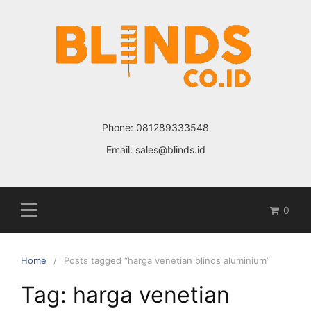
Skip
to
content
Phone:
081289333548
Email:
sales@blinds.id
0
Home
Posts tagged “harga venetian blinds aluminium”
Tag: harga venetian