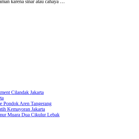
aman karena sinar atau cahaya …
tment Cilandak Jakarta
ta
ce Pondok Aren Tangerang
tih Kemayoran Jakarta
imur Muara Dua Cikulur Lebak