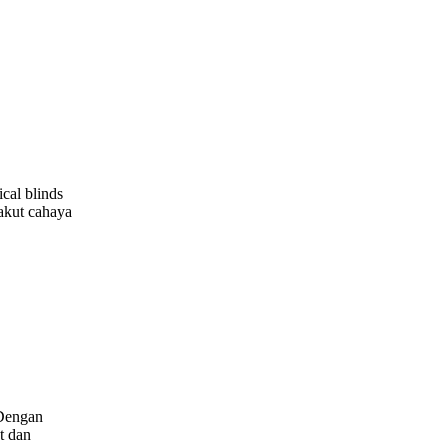
cal blinds
akut cahaya
 Dengan
t dan