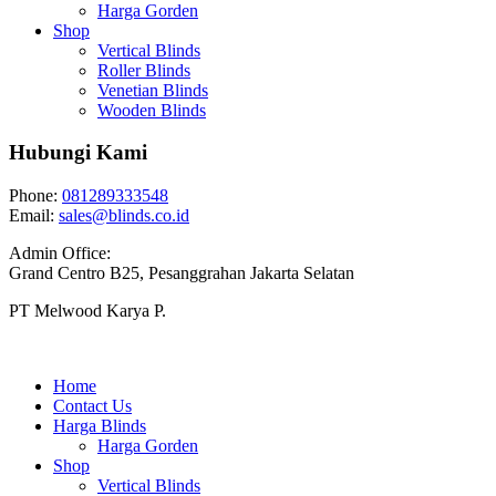
Harga Gorden
Shop
Vertical Blinds
Roller Blinds
Venetian Blinds
Wooden Blinds
Hubungi Kami
Phone:
081289333548
Email:
sales@blinds.co.id
Admin Office:
Grand Centro B25, Pesanggrahan Jakarta Selatan
PT Melwood Karya P.
Home
Contact Us
Harga Blinds
Harga Gorden
Shop
Vertical Blinds