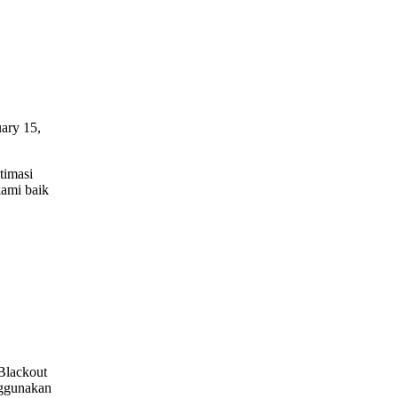
ary 15,
timasi
kami baik
 Blackout
nggunakan