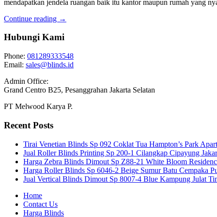
mendapatkan jendela ruangan baik itu kantor maupun rumah yang ny
Continue reading →
Hubungi Kami
Phone:
081289333548
Email:
sales@blinds.id
Admin Office:
Grand Centro B25, Pesanggrahan Jakarta Selatan
PT Melwood Karya P.
Recent Posts
Tirai Venetian Blinds Sp 092 Coklat Tua Hampton’s Park Apar
Jual Roller Blinds Printing Sp 200-1 Cilangkap Cipayung Jakar
Harga Zebra Blinds Dimout Sp Z88-21 White Bloom Residen
Harga Roller Blinds Sp 6046-2 Beige Sumur Batu Cempaka Pu
Jual Vertical Blinds Dimout Sp 8007-4 Blue Kampung Julat T
Home
Contact Us
Harga Blinds