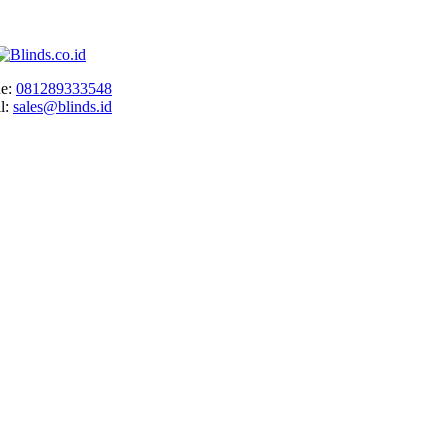
e:
081289333548
l:
sales@blinds.id