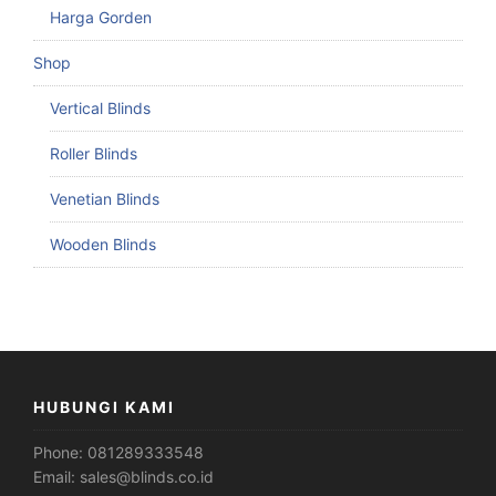
Harga Gorden
Shop
Vertical Blinds
Roller Blinds
Venetian Blinds
Wooden Blinds
HUBUNGI KAMI
Phone:
081289333548
Email:
sales@blinds.co.id