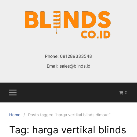
Skip
to
content
Phone:
081289333548
Email:
sales@blinds.id
0
Home
Posts tagged “harga vertikal blinds dimout”
Tag: harga vertikal blinds