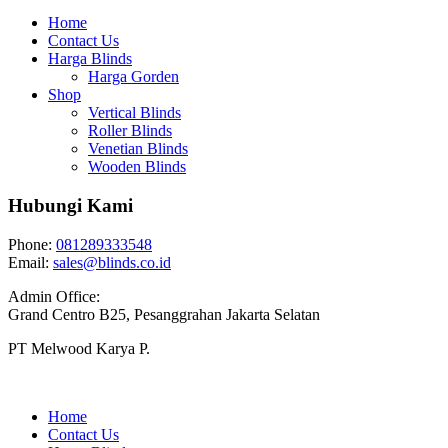
Home
Contact Us
Harga Blinds
Harga Gorden
Shop
Vertical Blinds
Roller Blinds
Venetian Blinds
Wooden Blinds
Hubungi Kami
Phone:
081289333548
Email:
sales@blinds.co.id
Admin Office:
Grand Centro B25, Pesanggrahan Jakarta Selatan
PT Melwood Karya P.
Home
Contact Us