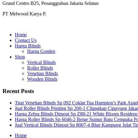
Grand Centro B25, Pesanggrahan Jakarta Selatan
PT Melwood Karya P.
Home
Contact Us
Harga Blinds
Harga Gorden
Shop
Vertical Blinds
Roller Blinds
Venetian Blinds
Wooden Blinds
Recent Posts
Tirai Venetian Blinds Sp 092 Coklat Tua Hampton’s Park Apar
Jual Roller Blinds Printing Sp 200-1 Cilangkap Cipayung Jakar
Harga Zebra Blinds Dimout Sp Z88-21 White Bloom Residen
Harga Roller Blinds Sp 6046-2 Beige Sumur Batu Cempaka Pu
Jual Vertical Blinds Dimout Sp 8007-4 Blue Kampung Julat T
Home