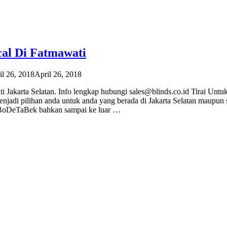
cal Di Fatmawati
il 26, 2018
April 26, 2018
i Jakarta Selatan. Info lengkap hubungi sales@blinds.co.id Tirai Untu
njadi pilihan anda untuk anda yang berada di Jakarta Selatan maupun s
i JaBoDeTaBek bahkan sampai ke luar …