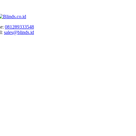
e:
081289333548
l:
sales@blinds.id