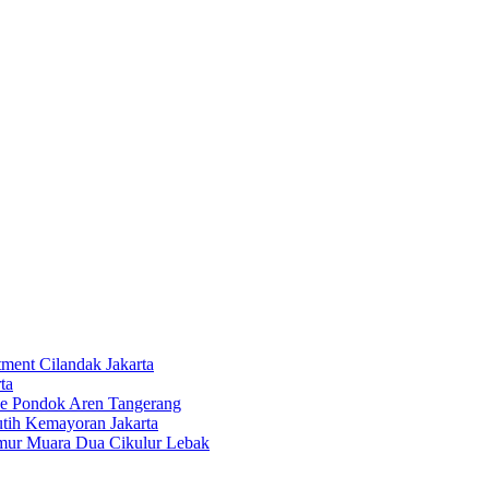
tment Cilandak Jakarta
ta
ce Pondok Aren Tangerang
tih Kemayoran Jakarta
imur Muara Dua Cikulur Lebak