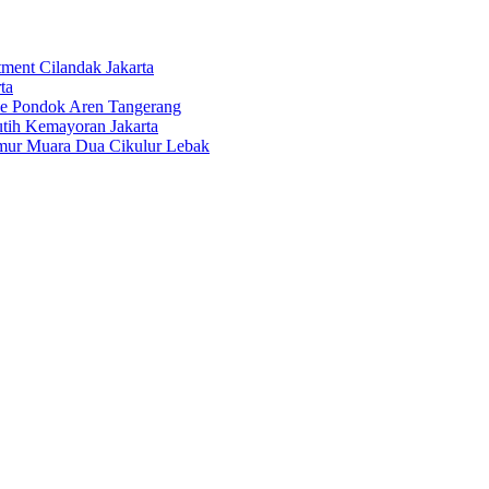
tment Cilandak Jakarta
ta
ce Pondok Aren Tangerang
tih Kemayoran Jakarta
imur Muara Dua Cikulur Lebak