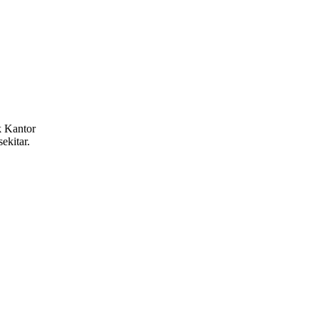
k Kantor
ekitar.