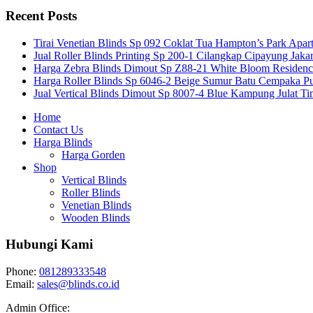
Recent Posts
Tirai Venetian Blinds Sp 092 Coklat Tua Hampton’s Park Apar
Jual Roller Blinds Printing Sp 200-1 Cilangkap Cipayung Jakar
Harga Zebra Blinds Dimout Sp Z88-21 White Bloom Residen
Harga Roller Blinds Sp 6046-2 Beige Sumur Batu Cempaka Pu
Jual Vertical Blinds Dimout Sp 8007-4 Blue Kampung Julat T
Home
Contact Us
Harga Blinds
Harga Gorden
Shop
Vertical Blinds
Roller Blinds
Venetian Blinds
Wooden Blinds
Hubungi Kami
Phone:
081289333548
Email:
sales@blinds.co.id
Admin Office: