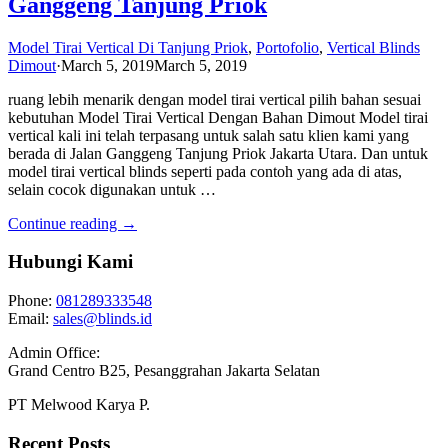
Ganggeng Tanjung Priok
Model Tirai Vertical Di Tanjung Priok
,
Portofolio
,
Vertical Blinds
Dimout
·
March 5, 2019
March 5, 2019
ruang lebih menarik dengan model tirai vertical pilih bahan sesuai
kebutuhan Model Tirai Vertical Dengan Bahan Dimout Model tirai
vertical kali ini telah terpasang untuk salah satu klien kami yang
berada di Jalan Ganggeng Tanjung Priok Jakarta Utara. Dan untuk
model tirai vertical blinds seperti pada contoh yang ada di atas,
selain cocok digunakan untuk …
Continue reading →
Hubungi Kami
Phone:
081289333548
Email:
sales@blinds.id
Admin Office:
Grand Centro B25, Pesanggrahan Jakarta Selatan
PT Melwood Karya P.
Recent Posts