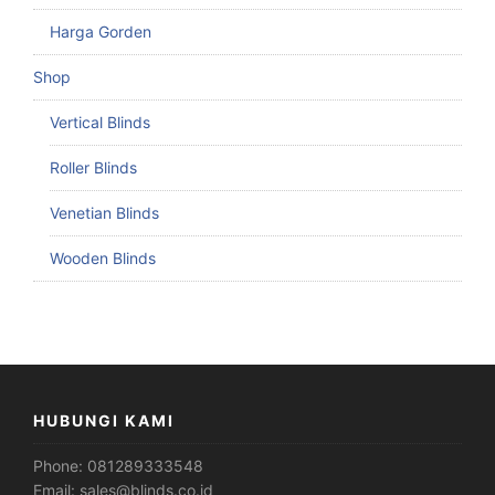
Harga Gorden
Shop
Vertical Blinds
Roller Blinds
Venetian Blinds
Wooden Blinds
HUBUNGI KAMI
Phone:
081289333548
Email:
sales@blinds.co.id