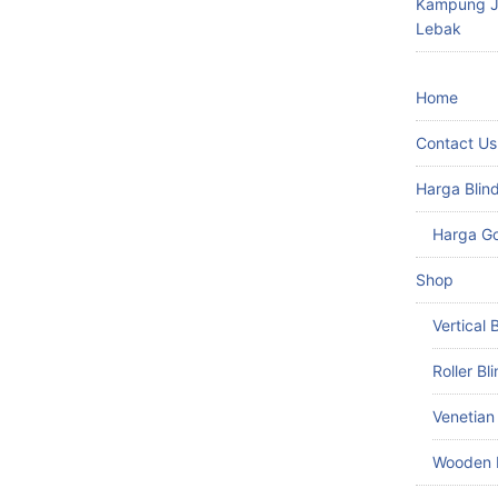
Kampung Ju
Lebak
Home
Contact Us
Harga Blin
Harga G
Shop
Vertical 
Roller Bl
Venetian
Wooden 