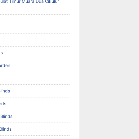
lat Timur Muara Dua Cikulur
ds
orden
Blinds
inds
 Blinds
Blinds