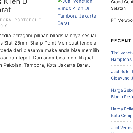
 Klien Di
Grand Cent
rat
Selatan
MBORA
,
PORTOFOLIO
,
PT Melwood
2019
ersedia beragam pilihan blinds lainnya sesuai
RECENT
nds Slat 25mm Sharp Point Membuat jendela
rbeda dari biasanya maka anda bisa memilih
Tirai Venet
ai dan tepat. Dan anda bisa memilih jual
Hampton’s 
lan Pekojan, Tambora, Kota Jakarta Barat.
Jual Roller
Cipayung J
Harga Zebr
Bloom Res
Harga Roll
Batu Cempa
Jual Vertic