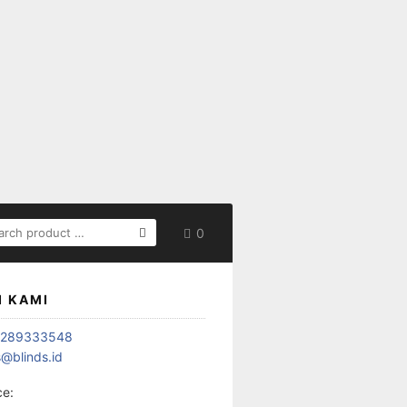
ARCH
0
:
I KAMI
1289333548
s@blinds.id
ce: