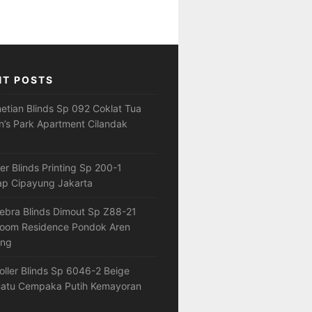
NT POSTS
netian Blinds Sp 092 Coklat Tua
’s Park Apartment Cilandak
ler Blinds Printing Sp 200-1
ap Cipayung Jakarta
ebra Blinds Dimout Sp Z88-21
loom Residence Pondok Aren
ang
oller Blinds Sp 6046-2 Beige
atu Cempaka Putih Kemayoran