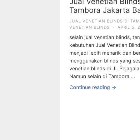
Jual Venetian Blinds
Tambora Jakarta Ba
JUAL VENETIAN BLINDS DI TA
VENETIAN BLINDS
·
APRIL 5, 
selain jual venetian blinds, t
kebutuhan Jual Venetian Bli
menjadi lebih menarik dan be
menggunakan blinds yang sesu
venetian blinds di Jl. Pejaga
Namun selain di Tambora …
Continue reading →