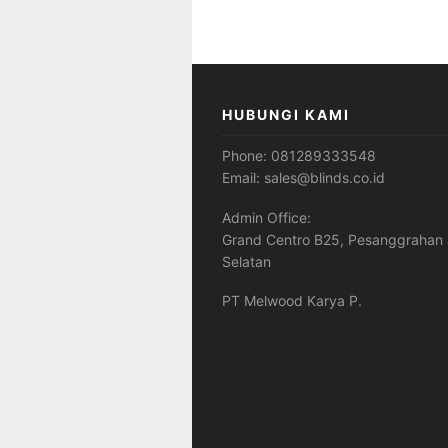
HUBUNGI KAMI
Phone:
081289333548
Email:
sales@blinds.co.id
Admin Office:
Grand Centro B25, Pesanggrahan 
Selatan
PT Melwood Karya P.