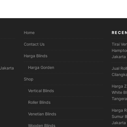
Home
RECE
Contact Us
Tirai Ve
Hampton
Harga Blinds
Jakarta
Harga Gorden
Jakarta
Jual Rol
Cilangk
Shop
Harga Z
Vertical Blinds
White B
Tanger
Roller Blinds
Harga R
Venetian Blinds
Sumur B
Jakarta
Wooden Blinds