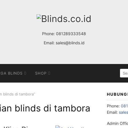
Phone:
081289333548
Email:
sales@blinds.id
SE
GA BLINDS
SHOP
FOR
n blinds di tambora”
HUBUNG
ian blinds di tambora
Phone:
08
Email:
sale
Admin Offi