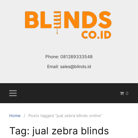
Skip
to
content
Phone:
081289333548
Email:
sales@blinds.id
0
Home
Posts tagged “jual zebra blinds online”
Tag: jual zebra blinds