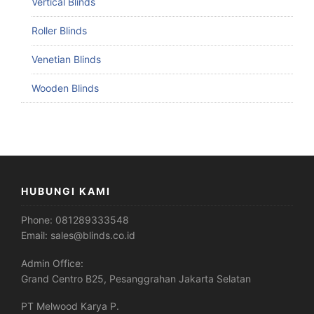
Vertical Blinds
Roller Blinds
Venetian Blinds
Wooden Blinds
HUBUNGI KAMI
Phone:
081289333548
Email:
sales@blinds.co.id
Admin Office:
Grand Centro B25, Pesanggrahan Jakarta Selatan
PT Melwood Karya P.