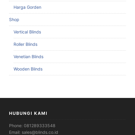
Harga Gorden
Shop
Vertical Blinds
Roller Blinds
Venetian Blinds
Wooden Blinds
HUBUNGI KAMI
Phone:
081289333548
Email:
sales@blinds.co.id