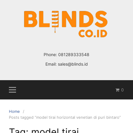
Skip
to
content
Phone:
081289333548
Email:
sales@blinds.id
0
Home
Posts tagged “model tirai horizontal venetian di puri bintaro”
Tag: model tirai