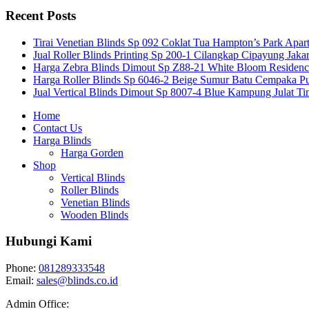
Recent Posts
Tirai Venetian Blinds Sp 092 Coklat Tua Hampton’s Park Apar
Jual Roller Blinds Printing Sp 200-1 Cilangkap Cipayung Jakar
Harga Zebra Blinds Dimout Sp Z88-21 White Bloom Residen
Harga Roller Blinds Sp 6046-2 Beige Sumur Batu Cempaka Pu
Jual Vertical Blinds Dimout Sp 8007-4 Blue Kampung Julat T
Home
Contact Us
Harga Blinds
Harga Gorden
Shop
Vertical Blinds
Roller Blinds
Venetian Blinds
Wooden Blinds
Hubungi Kami
Phone:
081289333548
Email:
sales@blinds.co.id
Admin Office: