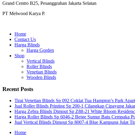
Grand Centro B25, Pesanggrahan Jakarta Selatan
PT Melwood Karya P.
Home
Contact Us
Harga Blinds
Harga Gorden
Shop
Vertical Blinds
Roller Blinds
Venetian Blinds
Wooden Blinds
Recent Posts
Tirai Venetian Blinds Sp 092 Coklat Tua Hampton’s Park Apar
Jual Roller Blinds Printing Sp 200-1 Cilangkap Cipayung Jakar
Harga Zebra Blinds Dimout Sp Z88-21 White Bloom Residen
Harga Roller Blinds Sp 6046-2 Beige Sumur Batu Cempaka Pu
Jual Vertical Blinds Dimout Sp 8007-4 Blue Kampung Julat T
Home