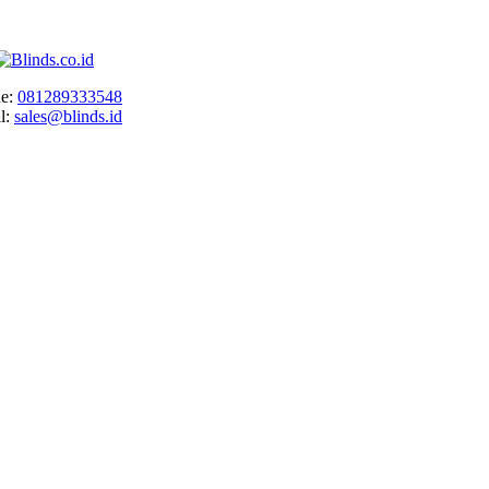
e:
081289333548
l:
sales@blinds.id