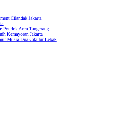
tment Cilandak Jakarta
ta
ce Pondok Aren Tangerang
tih Kemayoran Jakarta
imur Muara Dua Cikulur Lebak