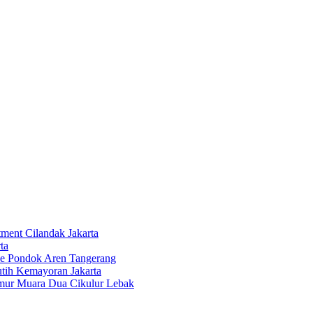
tment Cilandak Jakarta
ta
ce Pondok Aren Tangerang
tih Kemayoran Jakarta
imur Muara Dua Cikulur Lebak