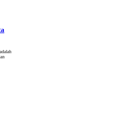
ta
 adalah
kan