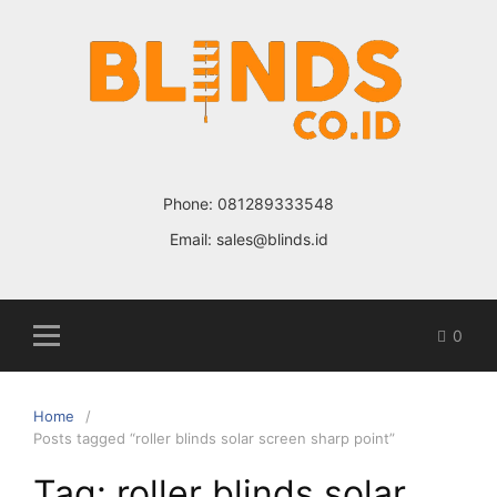
Skip
to
content
Phone:
081289333548
Email:
sales@blinds.id
0
Home
Posts tagged “roller blinds solar screen sharp point”
Tag: roller blinds solar