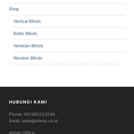
Shop
Vertical Blinds
Roller Blinds
Venetian Blinds
Wooden Blinds
HUBUNGI KAMI
Phone:
081289333548
Email:
sales@blinds.co.id
Admin Office: