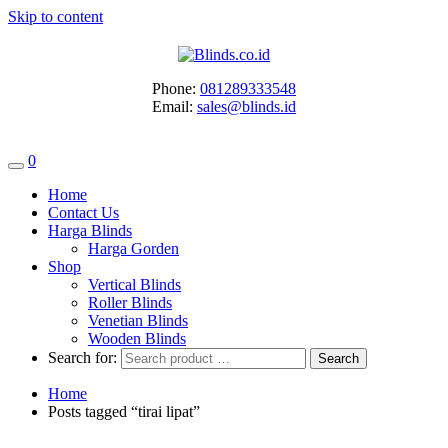
Skip to content
Phone:
081289333548
Email:
sales@blinds.id
0
Home
Contact Us
Harga Blinds
Harga Gorden
Shop
Vertical Blinds
Roller Blinds
Venetian Blinds
Wooden Blinds
Search for:
Home
Posts tagged “tirai lipat”