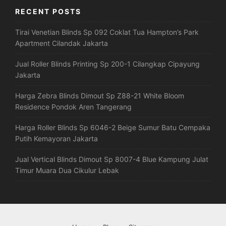
RECENT POSTS
Tirai Venetian Blinds Sp 092 Coklat Tua Hampton’s Park
Apartment Cilandak Jakarta
Jual Roller Blinds Printing Sp 200-1 Cilangkap Cipayung
Jakarta
Harga Zebra Blinds Dimout Sp Z88-21 White Bloom
Residence Pondok Aren Tangerang
Harga Roller Blinds Sp 6046-2 Beige Sumur Batu Cempaka
Putih Kemayoran Jakarta
Jual Vertical Blinds Dimout Sp 8007-4 Blue Kampung Julat
Timur Muara Dua Cikulur Lebak