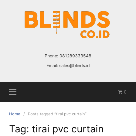
Skip
to
content
Phone:
081289333548
Email:
sales@blinds.id
0
Home
Posts tagged “tirai pvc curtain”
Tag: tirai pvc curtain