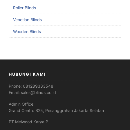
Roller Blinds
Venetian Blinds
Wooden Blinds
HUBUNGI KAMI
Phone:
081289333548
Email:
sales@blinds.co.id
Admin Office:
Grand Centro B25, Pesanggrahan Jakarta Selatan
PT Melwood Karya P.