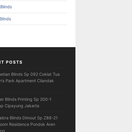
 Blinds
Blinds
NT POSTS
netian Blinds Sp 092 Coklat Tua
’s Park Apartment Cilandak
ler Blinds Printing Sp 200-1
ap Cipayung Jakarta
ebra Blinds Dimout Sp Z88-21
loom Residence Pondok Aren
ang