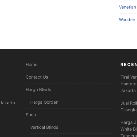
Venetian
Wooden 
Home
RECE
Contact Us
Tirai Ve
Hampton
Harga Blinds
Jakarta
Harga Gorden
Jakarta
Jual Rol
Cilangk
Shop
Harga Z
Vertical Blinds
White B
Tanger