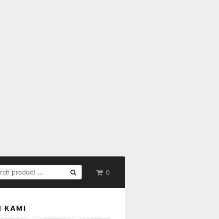
RCH
0
:
I KAMI