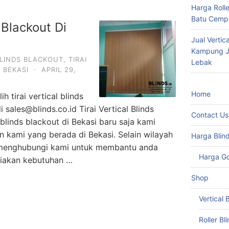
Harga Roll
Batu Cempa
s Blackout Di
Jual Vertic
Kampung Ju
BLINDS BLACKOUT
,
TIRAI
Lebak
 BEKASI
·
APRIL 29,
Home
h tirai vertical blinds
sales@blinds.co.id Tirai Vertical Blinds
Contact Us
 blinds blackout di Bekasi baru saja kami
en kami yang berada di Bekasi. Selain wilayah
Harga Blin
a menghubungi kami untuk membantu anda
Harga G
iakan kebutuhan …
Shop
Vertical 
Roller Bl