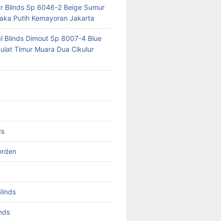
er Blinds Sp 6046-2 Beige Sumur
ka Putih Kemayoran Jakarta
al Blinds Dimout Sp 8007-4 Blue
lat Timur Muara Dua Cikulur
ds
orden
Blinds
inds