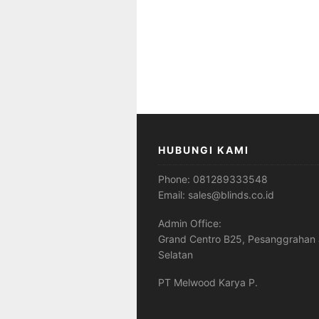
HUBUNGI KAMI
Phone:
081289333548
Email:
sales@blinds.co.id
Admin Office:
Grand Centro B25, Pesanggrahan 
Selatan
PT Melwood Karya P.