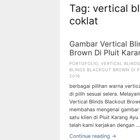
Tag: vertical 
coklat
Gambar Vertical Bli
Brown Di Pluit Kara
PORTOFOLIO
,
VERTICAL BLIND
BLINDS BLACKOUT BROWN DI P
2018
berbagai pilihan warna vertica
di pilih sesuai selera. Mela
Vertical Blinds Blackout Brow
membahas mengenai gambar ve
satu klien di Pluit Karang Ay
telah kami kerjakan dengan …
Continue reading →