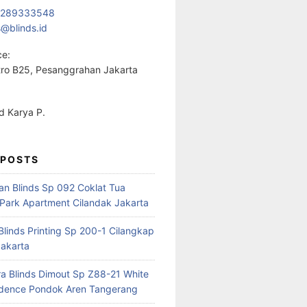
1289333548
s@blinds.id
ce:
ro B25, Pesanggrahan Jakarta
 Karya P.
 POSTS
ian Blinds Sp 092 Coklat Tua
Park Apartment Cilandak Jakarta
 Blinds Printing Sp 200-1 Cilangkap
akarta
a Blinds Dimout Sp Z88-21 White
idence Pondok Aren Tangerang