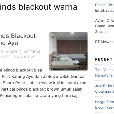
blinds blackout warna
Phone:
08
Email:
sale
Admin Offi
Grand Cent
Selatan
nds Blackout
ng Ayu
PT Melwood
S BLACKOUT
,
VERTICAL
LUIT
·
AUGUST 20,
RECENT
l blinds blackout bisa
Tirai Venet
Hampton’s 
yani Pluit Karang Ayu dan JaBoDeTaBek Gambar
n Sharp Point Untuk review kali ini kami akan
Jual Roller
rtical blinds blackout brown untuk salah
Cipayung J
u Penjaringan Jakarta Utara yang baru saja
Harga Zebr
Bloom Res