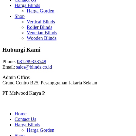
Harga Blinds
Harga Gorden
Shop
Vertical Blinds
Roller Blinds
Venetian Blinds
Wooden Blinds
Hubungi Kami
Phone:
081289333548
Email:
sales@blinds.co.id
Admin Office:
Grand Centro B25, Pesanggrahan Jakarta Selatan
PT Melwood Karya P.
Home
Contact Us
Harga Blinds
Harga Gorden
Shop