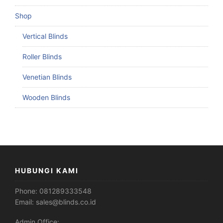
Shop
Vertical Blinds
Roller Blinds
Venetian Blinds
Wooden Blinds
HUBUNGI KAMI
Phone:
081289333548
Email:
sales@blinds.co.id
Admin Office: