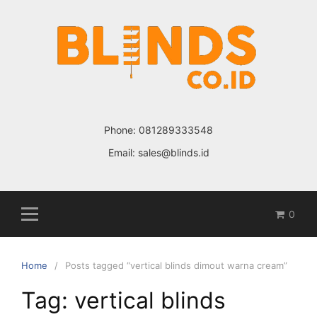
Skip
to
content
Phone:
081289333548
Email:
sales@blinds.id
0
Home
Posts tagged “vertical blinds dimout warna cream”
Tag: vertical blinds