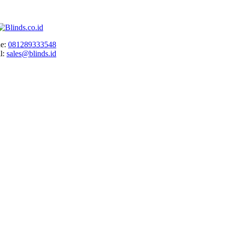
e:
081289333548
l:
sales@blinds.id