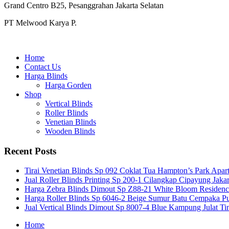
Grand Centro B25, Pesanggrahan Jakarta Selatan
PT Melwood Karya P.
Home
Contact Us
Harga Blinds
Harga Gorden
Shop
Vertical Blinds
Roller Blinds
Venetian Blinds
Wooden Blinds
Recent Posts
Tirai Venetian Blinds Sp 092 Coklat Tua Hampton’s Park Apar
Jual Roller Blinds Printing Sp 200-1 Cilangkap Cipayung Jakar
Harga Zebra Blinds Dimout Sp Z88-21 White Bloom Residen
Harga Roller Blinds Sp 6046-2 Beige Sumur Batu Cempaka Pu
Jual Vertical Blinds Dimout Sp 8007-4 Blue Kampung Julat T
Home