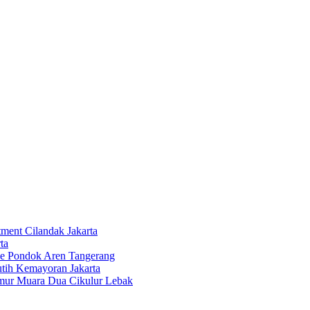
tment Cilandak Jakarta
ta
ce Pondok Aren Tangerang
tih Kemayoran Jakarta
imur Muara Dua Cikulur Lebak