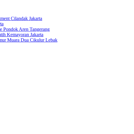
tment Cilandak Jakarta
ta
ce Pondok Aren Tangerang
tih Kemayoran Jakarta
imur Muara Dua Cikulur Lebak