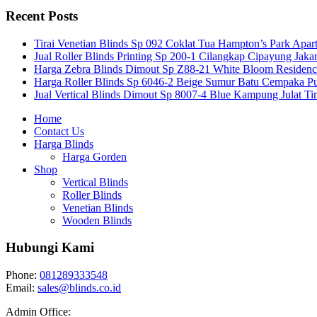
Recent Posts
Tirai Venetian Blinds Sp 092 Coklat Tua Hampton’s Park Apar
Jual Roller Blinds Printing Sp 200-1 Cilangkap Cipayung Jakar
Harga Zebra Blinds Dimout Sp Z88-21 White Bloom Residen
Harga Roller Blinds Sp 6046-2 Beige Sumur Batu Cempaka Pu
Jual Vertical Blinds Dimout Sp 8007-4 Blue Kampung Julat T
Home
Contact Us
Harga Blinds
Harga Gorden
Shop
Vertical Blinds
Roller Blinds
Venetian Blinds
Wooden Blinds
Hubungi Kami
Phone:
081289333548
Email:
sales@blinds.co.id
Admin Office: