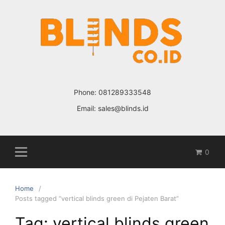
Skip
to
content
Phone:
081289333548
Email:
sales@blinds.id
0
Home
Posts tagged “vertical blinds green di Pejaten Barat”
Tag: vertical blinds green