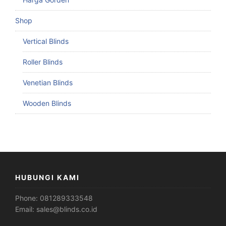
Shop
Vertical Blinds
Roller Blinds
Venetian Blinds
Wooden Blinds
HUBUNGI KAMI
Phone:
081289333548
Email:
sales@blinds.co.id